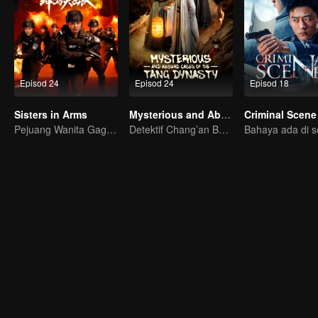
Episod 24
Episod 24
Episod 18
Sisters in Arms
Mysterious and Absurd Cases of the Tang Dynasty
Criminal Scene
Pejuang Wanita Gagah: Hancurkan Kejahatan!
Detektif Chang’an Bongkar Rahsia Zaman Gemilang!