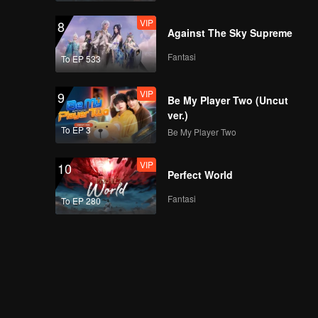
VIP
8
Against The Sky Supreme
Fantasi
To EP 533
VIP
9
Be My Player Two (Uncut
ver.)
To EP 3
Be My Player Two
VIP
10
Perfect World
Fantasi
To EP 280