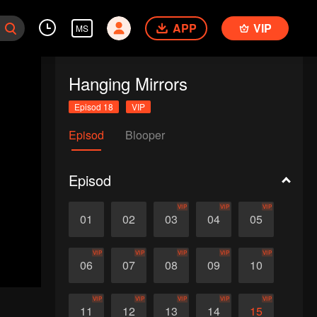
APP
VIP
MS
Hanging Mirrors
Episod 18
VIP
Episod
Blooper
Episod
VIP
VIP
VIP
01
02
03
04
05
VIP
VIP
VIP
VIP
VIP
06
07
08
09
10
VIP
VIP
VIP
VIP
VIP
11
12
13
14
15