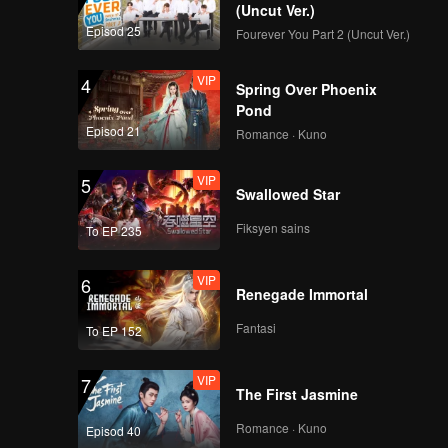
(Uncut Ver.)
Episod 25
Fourever You Part 2 (Uncut Ver.)
VIP
4
Spring Over Phoenix
Pond
Episod 21
Romance · Kuno
VIP
5
Swallowed Star
Fiksyen sains
To EP 235
VIP
6
Renegade Immortal
Fantasi
To EP 152
VIP
7
The First Jasmine
Romance · Kuno
Episod 40