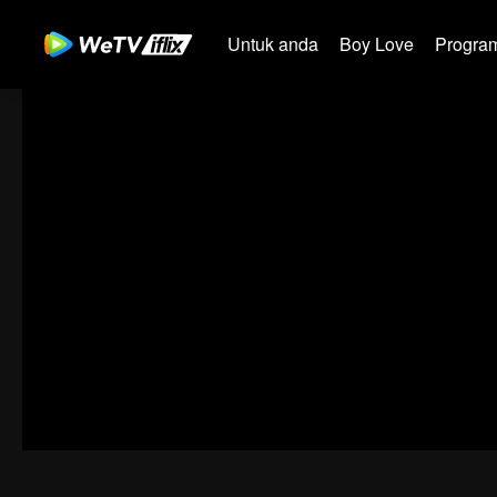
Untuk anda
Boy Love
Program
00:00:00
/
00:41:19