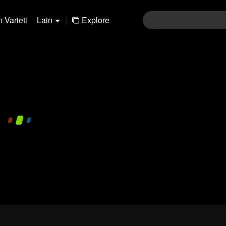
 Varieti
Lain
|
Explore
480P
1.0X
CC