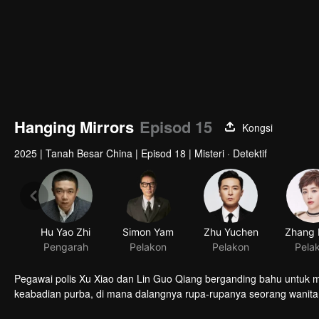
Hanging Mirrors
Episod 15
Kongsi
2025
|
Tanah Besar China
|
Episod 18
|
Misteri · Detektif
Hu Yao Zhi
Simon Yam
Zhu Yuchen
Pengarah
Pelakon
Pelakon
Pela
Pegawai polis Xu Xiao dan Lin Guo Qiang berganding bahu untuk m
keabadian purba, di mana dalangnya rupa-rupanya seorang wanita