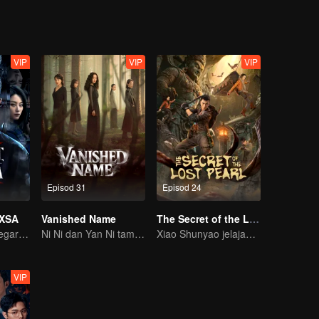
VIP
VIP
VIP
Episod 31
Episod 24
 XSA
Vanished Name
The Secret of the Lost Pearl
Pasukan khas negara tumpaskan komplot pengintipan
Ni Ni dan Yan Ni tampil dalam drama suspense berfokus wanita!
Xiao Shunyao jelajah cari harta, pecahkan sumpahan darah!
VIP