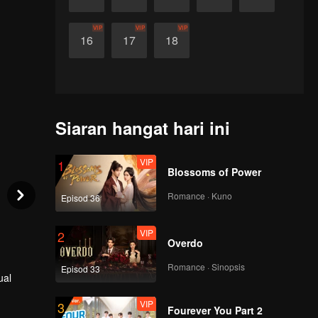
VIP
VIP
VIP
16
17
18
Siaran hangat hari ini
VIP
1
Blossoms of Power
Romance · Kuno
Episod 36
VIP
2
Overdo
Romance · Sinopsis
Episod 33
ual
VIP
3
Fourever You Part 2