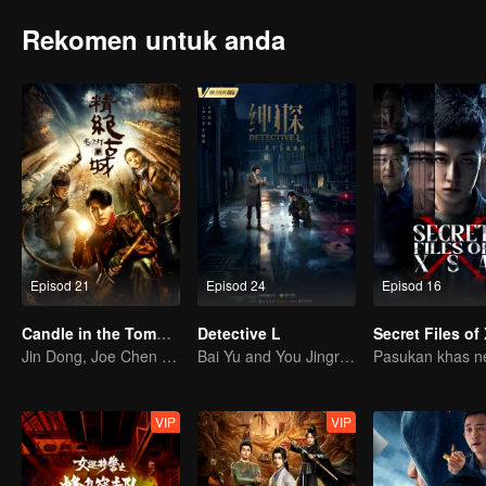
Rekomen untuk anda
Episod 21
Episod 24
Episod 16
Candle in the Tomb: the Ancient City of Jingjue
Detective L
Secret Files of
Jin Dong, Joe Chen unlock an adventure in the tomb
Bai Yu and You Jingru Became the super detective
VIP
VIP