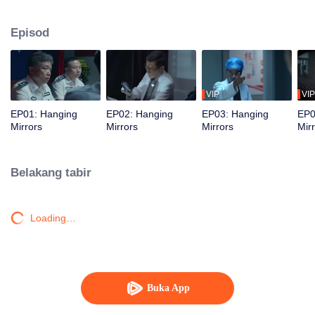
keabadian purba, di mana dalangnya rupa-rupanya seorang wanita muda
yang kelihatan tidak berbahaya.
Episod
VIP
VIP
EP01: Hanging
EP02: Hanging
EP03: Hanging
EP0
Mirrors
Mirrors
Mirrors
Mir
Belakang tabir
Loading…
Buka App