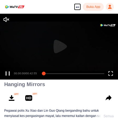
Buka App
en
00:00:00
/
00:42:55
Hanging Mirrors
Pegawai polis Xu Xiao dan Lin Guo Qiang berganding bahu untuk
menyiasat kes pengasingan mayat, lalu menemui kaitan dengan satu ritual
Semua