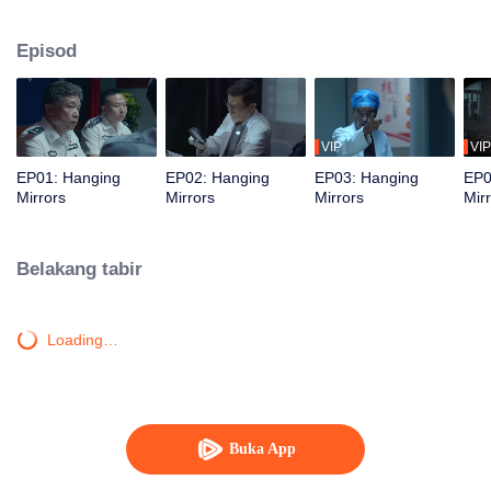
keabadian purba, di mana dalangnya rupa-rupanya seorang wanita muda
yang kelihatan tidak berbahaya.
Episod
VIP
VIP
EP01: Hanging
EP02: Hanging
EP03: Hanging
EP0
Mirrors
Mirrors
Mirrors
Mir
Belakang tabir
Loading…
Buka App