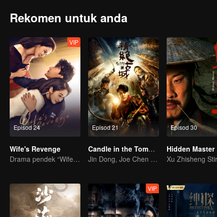
Rekomen untuk anda
VIP
Episod 24
Episod 21
Episod 30
Wife's Revenge
Candle in the Tomb: the Ancient City of Jingjue
Hidden Master
Drama pendek “Wife's Revenge”
Jin Dong, Joe Chen unlock an adventure in the tomb
VIP