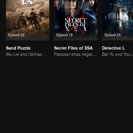
Episod 52
Episod 16
Episod 24
Sand Puzzle
Secret Files of XSA
Detective L
Wu Lei and Qinhao opens their adventure tour.
Pasukan khas negara tumpaskan komplot pengintipan