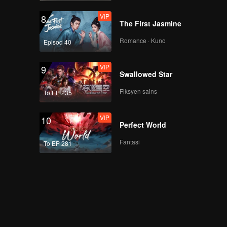
VIP
8
The First Jasmine
Romance · Kuno
Episod 40
VIP
9
Swallowed Star
Fiksyen sains
To EP 235
VIP
10
Perfect World
Fantasi
To EP 281