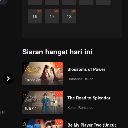
VIP
VIP
VIP
16
17
18
Siaran hangat hari ini
VIP
1
Blossoms of Power
Romance · Kuno
Episod 36
VIP
2
The Road to Splendor
Kuno · Romance
To EP 4
ual
VIP
3
Be My Player Two (Uncut