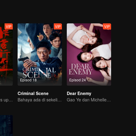
VIP
VIP
VIP
Episod 18
Episod 24
Criminal Scene
Dear Enemy
Xu Zhisheng Stirs up a Hilarious Storm in the Martial World
Bahaya ada di sekeliling anda
Gao Ye dan Michelle Chen membalas dendam sebagai sahabat sejati.