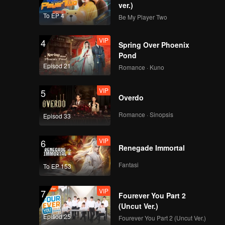
ver.)
To EP 4
Be My Player Two
VIP
4
Spring Over Phoenix
Pond
Episod 21
Romance · Kuno
VIP
5
Overdo
Romance · Sinopsis
Episod 33
VIP
6
Renegade Immortal
Fantasi
To EP 153
VIP
7
Fourever You Part 2
(Uncut Ver.)
Episod 25
Fourever You Part 2 (Uncut Ver.)