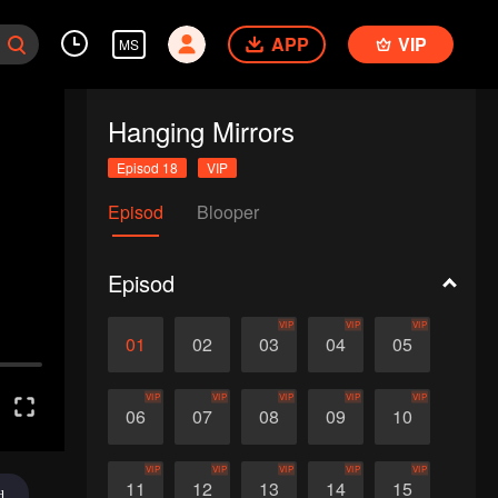
APP
VIP
MS
Hanging Mirrors
Episod 18
VIP
Episod
Blooper
Episod
VIP
VIP
VIP
01
02
03
04
05
VIP
VIP
VIP
VIP
VIP
06
07
08
09
10
VIP
VIP
VIP
VIP
VIP
11
12
13
14
15