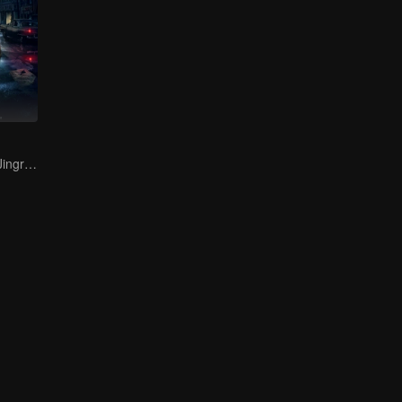
Bai Yu and You Jingru Became the super detective