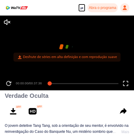
Abra o programa
pt
Desfrute de séries em alta definição e com reprodução suave
00:00:00
/
00:37:36
Verdade Oculta
O jovem detetive Tang Tang, sob a orientação de seu mentor, é envolvido na
reinvestigação do Caso do Banquete Nu, um mistério sombrio que
Mais