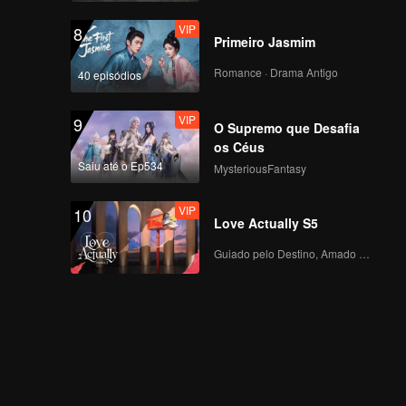
VIP
8
Primeiro Jasmim
Romance · Drama Antigo
40 episódios
VIP
9
O Supremo que Desafia
os Céus
Saiu até o Ep534
MysteriousFantasy
VIP
10
Love Actually S5
Guiado pelo Destino, Amado com o Coração