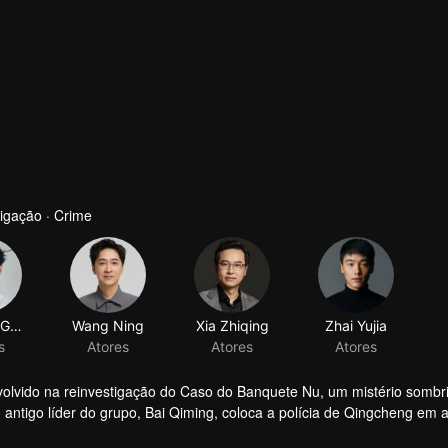
igação · Crime
Pinchao Guo
Wang Ning
Xia Zhiqing
Zhai Yujia
s
Atores
Atores
Atores
volvido na reinvestigação do Caso do Banquete Nu, um mistério sombr
ntigo líder do grupo, Bai Qiming, coloca a polícia de Qingcheng em a
começou como uma caçada a um fugitivo logo se desdobra em uma vasta
ade pública para obter lucros ilícitos sob o disfarce de resgate anima