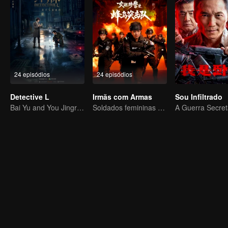
24 episódios
24 episódios
Detective L
Irmãs com Armas
Sou Infiltrado
Bai Yu and You Jingru Became the super detective
Soldados femininas erradicando o crime