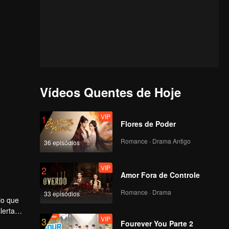
Vídeos Quentes de Hoje
VIP
1
Flores de Poder
Romance · Drama Antigo
36 episódios
VIP
2
Amor Fora de Controle
Romance · Drama
33 episódios
io que
lerta
VIP
3
 rede
l,
Fourever You Parte 2