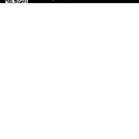
o App agora
Ajuda e comentários
So
Comentários
Ju
Co
En
ted.