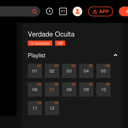
APP
PT
Verdade Oculta
12 episódios
VIP
Playlist
VIP
VIP
VIP
VIP
VIP
01
02
03
04
05
VIP
VIP
VIP
VIP
VIP
06
07
08
09
10
VIP
VIP
11
12