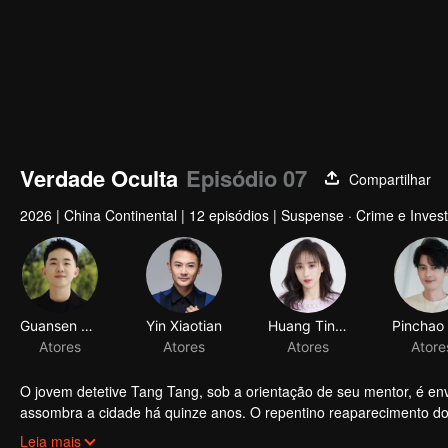
Verdade Oculta
Episódio 07
Compartilhar
2026
|
China Continental
|
12 episódios
|
Suspense · Crime e Invest
Guansen Ding
Yin Xiaotian
Huang Tingting
Atores
Atores
Atores
Atore
O jovem detetive Tang Tang, sob a orientação de seu mentor, é en
assombra a cidade há quinze anos. O repentino reaparecimento do a
máximo. Porém, à medida que a vigilância se intensifica, o que 
A investigação expõe o Abrigo de Cães Hachi, que explora a boa vont
Leia mais