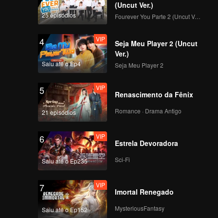
 provoca
(Uncut Ver.)
o
e
25 episódios
Fourever You Parte 2 (Uncut Ver.)
 trás do
VIP
4
Seja Meu Player 2 (Uncut
Ver.)
Saiu até o Ep4
Seja Meu Player 2
VIP
5
Renascimento da Fênix
Romance · Drama Antigo
21 episódios
VIP
6
Estrela Devoradora
Sci-Fi
Saiu até o Ep235
VIP
7
Imortal Renegado
MysteriousFantasy
Saiu até o Ep152