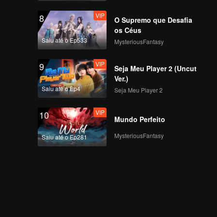
VIP
8
O Supremo que Desafia
os Céus
Saiu até o Ep533
MysteriousFantasy
VIP
9
Seja Meu Player 2 (Uncut
Ver.)
Saiu até o Ep4
Seja Meu Player 2
VIP
10
Mundo Perfeito
MysteriousFantasy
Saiu até o Ep281