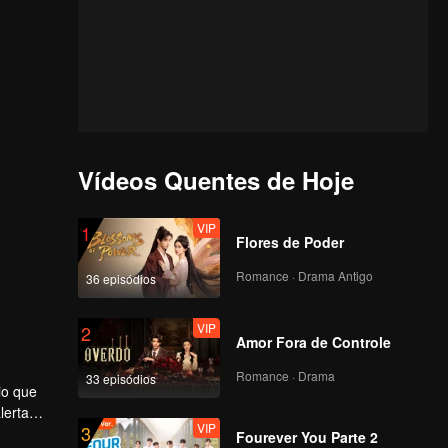
Vídeos Quentes de Hoje
VIP
1
Flores de Poder
Romance · Drama Antigo
36 episódios
VIP
2
Amor Fora de Controle
Romance · Drama
33 episódios
io que
lerta
VIP
3
 rede
l,
Fourever You Parte 2