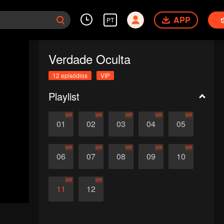
APP
PT
Verdade Oculta
12 episódios
VIP
Playlist
VIP
VIP
VIP
VIP
VIP
01
02
03
04
05
VIP
VIP
VIP
VIP
VIP
06
07
08
09
10
VIP
VIP
11
12