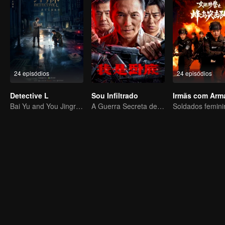
24 episódios
24 episódios
Detective L
Sou Infiltrado
Irmãs com Arm
Bai Yu and You Jingru Became the super detective
A Guerra Secreta de Collin Chou