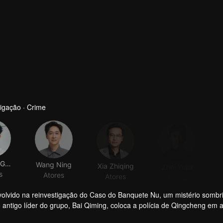
igação · Crime
Pinchao Guo
Wang Ning
Xia Zhiqing
Zhai Yujia
s
Atores
Atores
Atores
volvido na reinvestigação do Caso do Banquete Nu, um mistério sombr
ntigo líder do grupo, Bai Qiming, coloca a polícia de Qingcheng em a
começou como uma caçada a um fugitivo logo se desdobra em uma vasta
ade pública para obter lucros ilícitos sob o disfarce de resgate anima