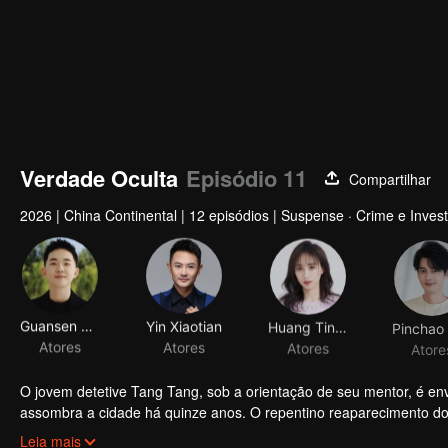
Verdade Oculta
Episódio 11
Compartilhar
2026
|
China Continental
|
12 episódios
|
Suspense · Crime e Invest
Guansen Ding
Yin Xiaotian
Huang Tingting
Atores
Atores
Atores
Atore
O jovem detetive Tang Tang, sob a orientação de seu mentor, é en
assombra a cidade há quinze anos. O repentino reaparecimento do a
máximo. Porém, à medida que a vigilância se intensifica, o que 
A investigação expõe o Abrigo de Cães Hachi, que explora a boa vont
Leia mais