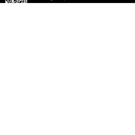
o App agora
Ajuda e comentários
So
Comentários
Ju
Co
En
ted.