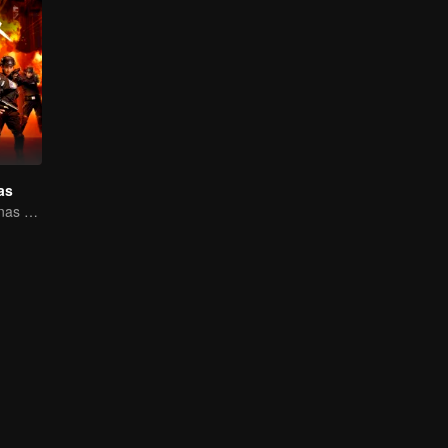
as
Soldados femininas erradicando o crime