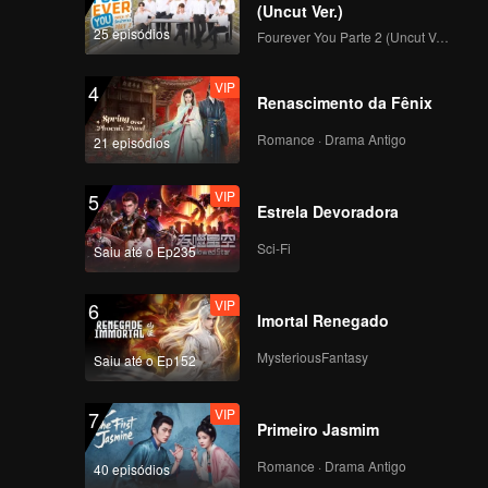
 provoca
(Uncut Ver.)
o
e
25 episódios
Fourever You Parte 2 (Uncut Ver.)
 trás do
VIP
4
Renascimento da Fênix
Romance · Drama Antigo
21 episódios
VIP
5
Estrela Devoradora
Sci-Fi
Saiu até o Ep235
VIP
6
Imortal Renegado
MysteriousFantasy
Saiu até o Ep152
VIP
7
Primeiro Jasmim
Romance · Drama Antigo
40 episódios