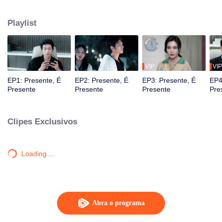
salvação com Wei Ziqi, através do tempo e do espaço. Em inúmeros
universos paralelos, eles se salvaram e se apaixonaram.
Playlist
VIP
VIP
EP1: Presente, É
EP2: Presente, É
EP3: Presente, É
EP4
Presente
Presente
Presente
Pre
Clipes Exclusivos
Loading…
Abra o programa