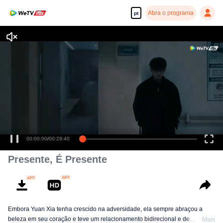
Abra o programa
pt
00:00:00
/
00:29:40
Presente, É Presente
Embora Yuan Xia tenha crescido na adversidade, ela sempre abraçou a
beleza em seu coração e teve um relacionamento bidirecional e de
Mais