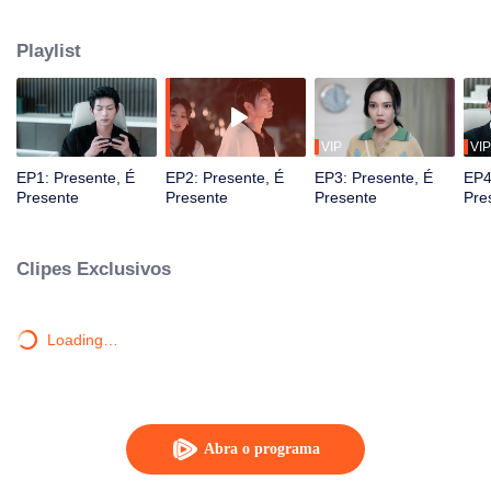
salvação com Wei Ziqi, através do tempo e do espaço. Em inúmeros
universos paralelos, eles se salvaram e se apaixonaram.
Playlist
VIP
VIP
EP1: Presente, É
EP2: Presente, É
EP3: Presente, É
EP4
Presente
Presente
Presente
Pre
Clipes Exclusivos
Loading…
Abra o programa