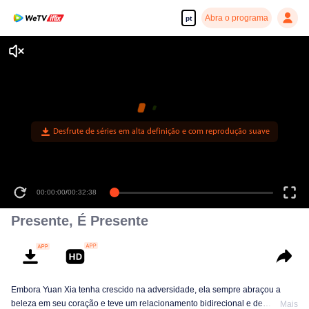
Abra o programa
pt
Desfrute de séries em alta definição e com reprodução suave
00:00:00
/
00:32:38
Presente, É Presente
Embora Yuan Xia tenha crescido na adversidade, ela sempre abraçou a
beleza em seu coração e teve um relacionamento bidirecional e de
Mais