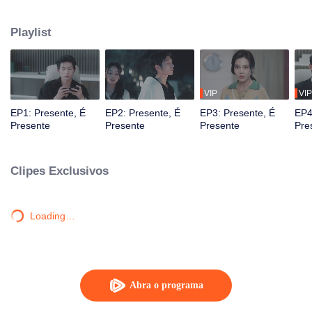
salvação com Wei Ziqi, através do tempo e do espaço. Em inúmeros
universos paralelos, eles se salvaram e se apaixonaram.
Playlist
VIP
VIP
EP1: Presente, É
EP2: Presente, É
EP3: Presente, É
EP4
Presente
Presente
Presente
Pre
Clipes Exclusivos
Loading…
Abra o programa