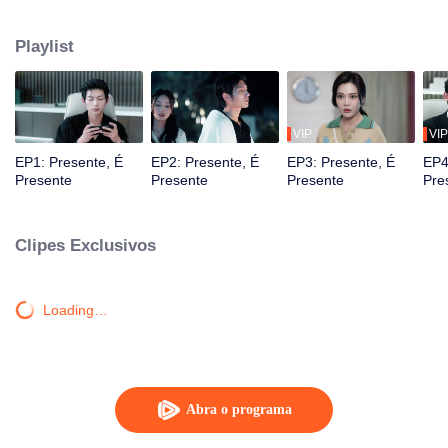
salvação com Wei Ziqi, através do tempo e do espaço. Em inúmeros
universos paralelos, eles se salvaram e se apaixonaram.
Playlist
VIP
VIP
EP1: Presente, É
EP2: Presente, É
EP3: Presente, É
EP4
Presente
Presente
Presente
Pre
Clipes Exclusivos
Loading…
Abra o programa