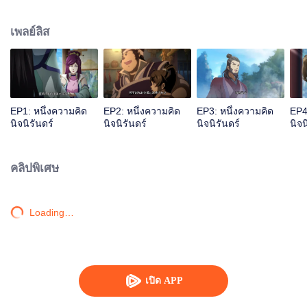
เจ้าสำนักหลี่ชิงโหวผู้นำทางปรากฏตัวขึ้น...แอนิเมชันสุดฮา ฉบับบำเพ็ญเซียน
เหมาอารมณ์ขันในหน้าร้อนนี้ของคุณ!
เพลย์ลิส
EP1: หนึ่งความคิด
EP2: หนึ่งความคิด
EP3: หนึ่งความคิด
EP4
นิจนิรันดร์
นิจนิรันดร์
นิจนิรันดร์
นิจน
คลิปพิเศษ
Loading…
เปิด APP