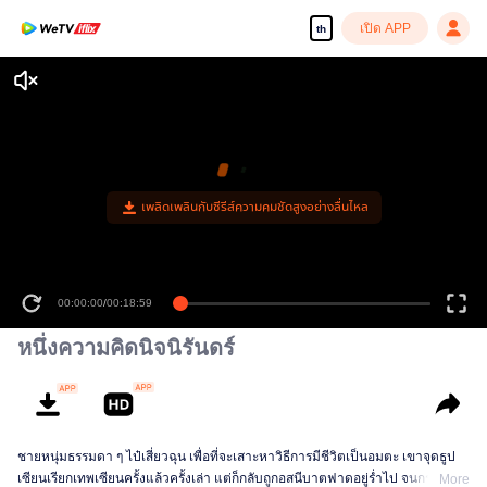
เปิด APP
th
00:00:00
/
00:18:59
หนึ่งความคิดนิจนิรันดร์
ชายหนุ่มธรรมดา ๆ ไป๋เสี่ยวฉุน เพื่อที่จะเสาะหาวิธีการมีชีวิตเป็นอมตะ เขาจุดธูป
เซียนเรียกเทพเซียนครั้งแล้วครั้งเล่า แต่ก็กลับถูกอสนีบาตฟาดอยู่ร่ำไป จนกระทั่ง
More