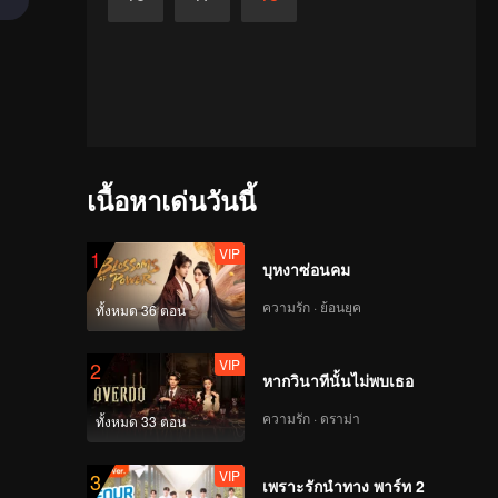
เนื้อหาเด่นวันนี้
VIP
1
บุหงาซ่อนคม
ความรัก · ย้อนยุค
ทั้งหมด 36 ตอน
VIP
2
หากวินาทีนั้นไม่พบเธอ
ความรัก · ดราม่า
ทั้งหมด 33 ตอน
VIP
3
เพราะรักนำทาง พาร์ท 2