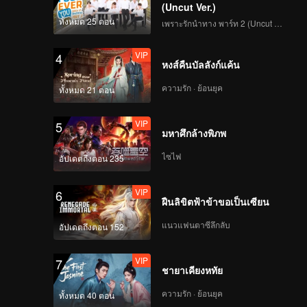
(Uncut Ver.)
ทั้งหมด 25 ตอน
เพราะรักนำทาง พาร์ท 2 (Uncut Ver.)
VIP
4
หงส์คืนบัลลังก์แค้น
ความรัก · ย้อนยุค
ทั้งหมด 21 ตอน
VIP
5
มหาศึกล้างพิภพ
ไซไฟ
อัปเดตถึงตอน 235
VIP
6
ฝืนลิขิตฟ้าข้าขอเป็นเซียน
แนวแฟนตาซีลึกลับ
อัปเดตถึงตอน 152
VIP
7
ชายาเคียงหทัย
ความรัก · ย้อนยุค
ทั้งหมด 40 ตอน