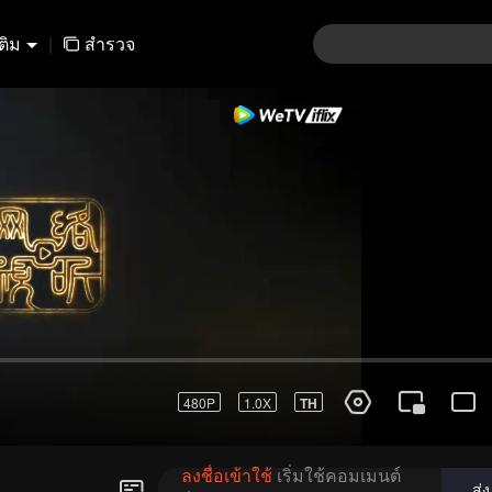
เติม
|
สำรวจ