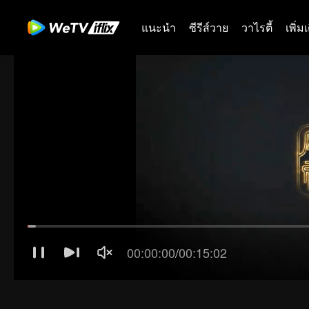
แนะนำ
ซีรีส์วาย
วาไรตี้
เพิ่ม