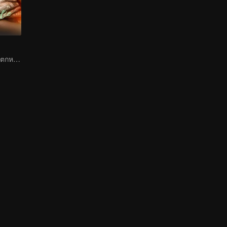
ดอกบัวดำแก้แค้นตกหลุมรักนายแบดบอย