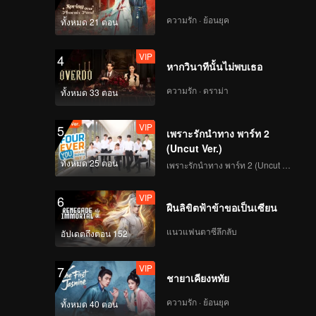
ความรัก · ย้อนยุค
ทั้งหมด 21 ตอน
VIP
4
หากวินาทีนั้นไม่พบเธอ
ความรัก · ดราม่า
ทั้งหมด 33 ตอน
VIP
5
เพราะรักนำทาง พาร์ท 2
(Uncut Ver.)
ทั้งหมด 25 ตอน
เพราะรักนำทาง พาร์ท 2 (Uncut Ver.)
VIP
6
ฝืนลิขิตฟ้าข้าขอเป็นเซียน
แนวแฟนตาซีลึกลับ
อัปเดตถึงตอน 152
VIP
7
ชายาเคียงหทัย
ความรัก · ย้อนยุค
ทั้งหมด 40 ตอน