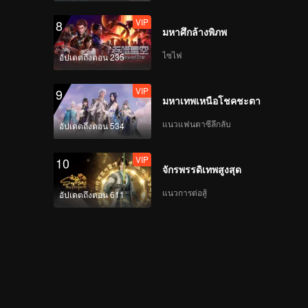
VIP
8
มหาศึกล้างพิภพ
ไซไฟ
อัปเดตถึงตอน 235
VIP
9
มหาเทพเหนือโชคชะตา
แนวแฟนตาซีลึกลับ
อัปเดตถึงตอน 534
VIP
10
จักรพรรดิเทพสูงสุด
แนวการต่อสู้
อัปเดตถึงตอน 611