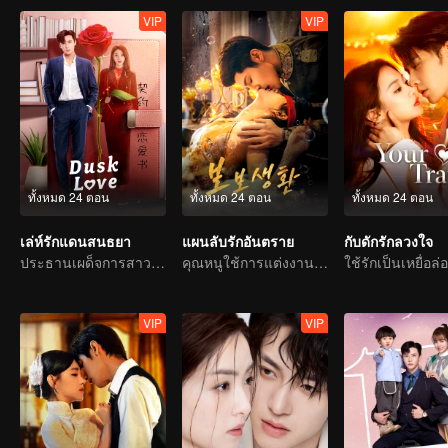
VIP
VIP
ทั้งหมด 24 ตอน
ทั้งหมด 24 ตอน
ทั้งหมด 24 ตอน
เล่ห์รักแดนสนธยา
แผนลับรักอันตราย
กับดักรักลวงใจ
ประธานเผด็จการสาวตกหลุมพรางสัญญารัก
คุณหนูใช้การแต่งงานกับตระกูลใหญ่เป็นเหยื่อล่อเพื่อล้างแค้น
VIP
VIP