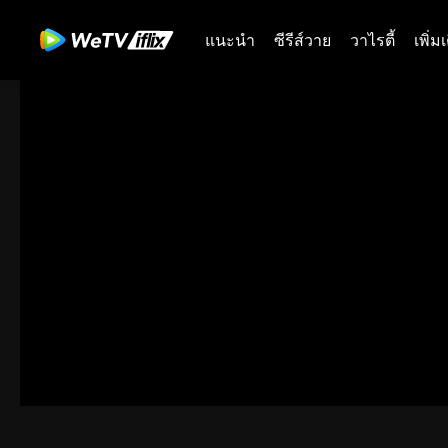
แนะนำ
ซีรีส์วาย
วาไรตี้
เพิ่ม