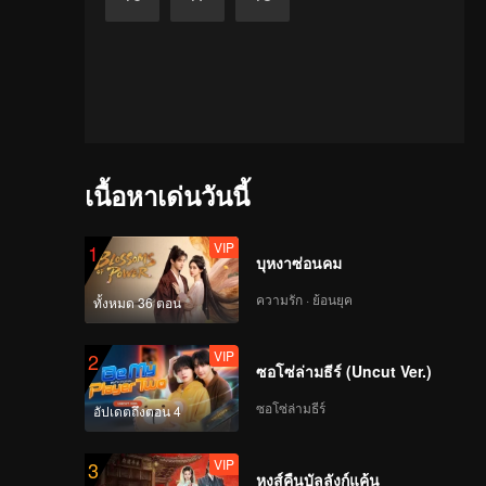
เนื้อหาเด่นวันนี้
VIP
1
บุหงาซ่อนคม
ความรัก · ย้อนยุค
ทั้งหมด 36 ตอน
VIP
2
ซอโซ่ล่ามธีร์ (Uncut Ver.)
ซอโซ่ล่ามธีร์
อัปเดตถึงตอน 4
VIP
3
หงส์คืนบัลลังก์แค้น