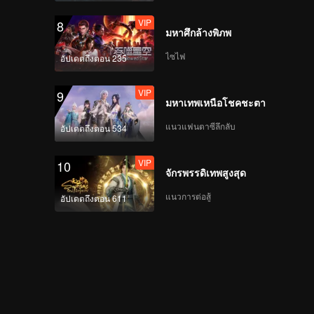
VIP
8
มหาศึกล้างพิภพ
ไซไฟ
อัปเดตถึงตอน 235
VIP
9
มหาเทพเหนือโชคชะตา
แนวแฟนตาซีลึกลับ
อัปเดตถึงตอน 534
VIP
10
จักรพรรดิเทพสูงสุด
แนวการต่อสู้
อัปเดตถึงตอน 611