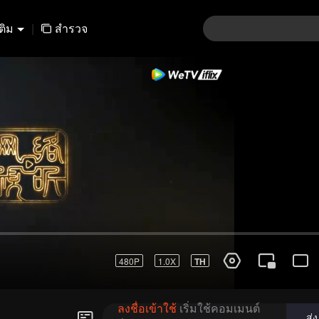
เติม
|
สำรวจ