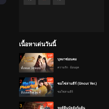
เนื้อหาเด่นวันนี้
VIP
1
บุหงาซ่อนคม
ความรัก · ย้อนยุค
ทั้งหมด 36 ตอน
VIP
2
ซอโซ่ล่ามธีร์ (Uncut Ver.)
ซอโซ่ล่ามธีร์
อัปเดตถึงตอน 4
VIP
3
หงส์คืนบัลลังก์แค้น