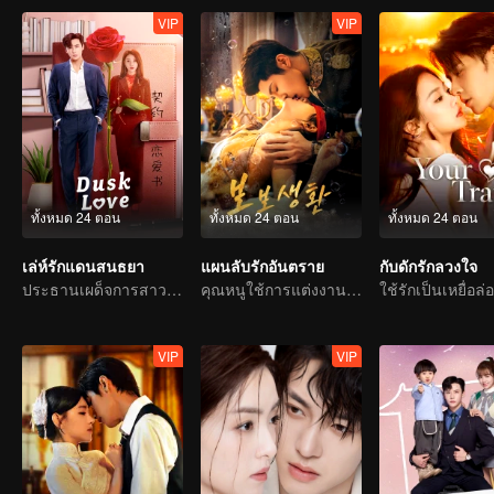
VIP
VIP
ทั้งหมด 24 ตอน
ทั้งหมด 24 ตอน
ทั้งหมด 24 ตอน
เล่ห์รักแดนสนธยา
แผนลับรักอันตราย
กับดักรักลวงใจ
ประธานเผด็จการสาวตกหลุมพรางสัญญารัก
คุณหนูใช้การแต่งงานกับตระกูลใหญ่เป็นเหยื่อล่อเพื่อล้างแค้น
VIP
VIP