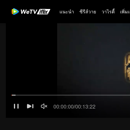
แนะนำ
ซีรีส์วาย
วาไรตี้
เพิ่ม