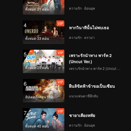
ความรัก · ย้อนยุค
ทั้งหมด 21 ตอน
VIP
4
หากวินาทีนั้นไม่พบเธอ
ความรัก · ดราม่า
ทั้งหมด 33 ตอน
VIP
5
เพราะรักนำทาง พาร์ท 2
(Uncut Ver.)
ทั้งหมด 25 ตอน
เพราะรักนำทาง พาร์ท 2 (Uncut Ver.)
VIP
6
ฝืนลิขิตฟ้าข้าขอเป็นเซียน
แนวแฟนตาซีลึกลับ
อัปเดตถึงตอน 152
VIP
7
ชายาเคียงหทัย
ความรัก · ย้อนยุค
ทั้งหมด 40 ตอน