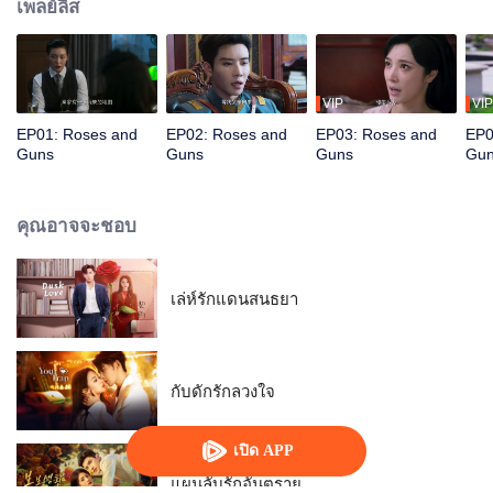
เพลย์ลิส
VIP
VIP
EP01: Roses and
EP02: Roses and
EP03: Roses and
EP0
Guns
Guns
Guns
Gu
คุณอาจจะชอบ
เล่ห์รักแดนสนธยา
กับดักรักลวงใจ
เปิด APP
แผนลับรักอันตราย