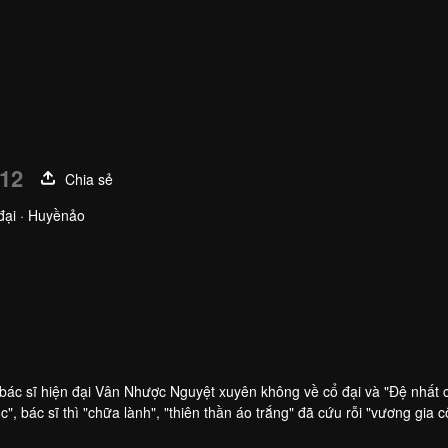
 12
Chia sẻ
đại · Huyềnảo
Diệp Thư Dư
iên
bác sĩ hiện đại Vân Nhược Nguyệt xuyên không về cổ đại và "Đệ nhất 
", bác sĩ thì "chữa lành", "thiên thần áo trắng" đã cứu rỗi "vương gia c
h trí tuệ, có dũng có mưu, mang trên mình mối thù giết cha. Vân Nhượ