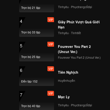
u, và
ệc nước,
Tìnhyêu · Phụctrangcổđại
Trọn bộ 21 tập
t những
VIP
4
Giây Phút Vượt Quá Giới
Hạn
Trọn bộ 33 tập
Tìnhyêu · Tìnhtiết
VIP
5
Fourever You Part 2
(Uncut Ver.)
Trọn bộ 25 tập
Fourever You Part 2 (Uncut Ver.)
VIP
6
Tiên Nghịch
Huyềnhuyễn
Đến tập 152
VIP
7
Mạc Ly
Tìnhyêu · Phụctrangcổđại
Trọn bộ 40 tập