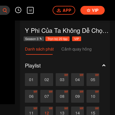
APP
VIP
VI
Y Phi Của Ta Không Dễ Chọc Phần 3
Season 3
Trọn bộ 20 tập
VIP
Danh sách phát
Cảnh quay hỏng
Playlist
VIP
VIP
VIP
01
02
03
04
05
VIP
VIP
VIP
VIP
VIP
06
07
08
09
10
VIP
VIP
VIP
VIP
VIP
11
12
13
14
15