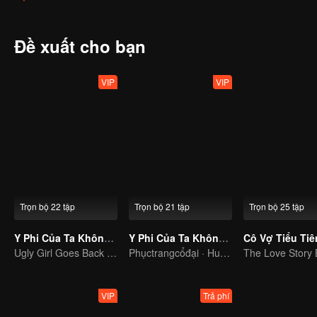
không chỉ chữa bệnh thể xác, mà còn chữa lành tâm hồn, hai con ng
làm một đôi uyên ương trọn đời, tình cảm từ từ mở ra và dần dần t
việc thiên hạ, họ đã cùng nhau trải qua hoạn nạn, mở lòng với nhau
Đề xuất cho bạn
đau khổ của chúng sinh, và cuối cùng đạt được thành tựu to lớn.
VIP
VIP
Trọn bộ 22 tập
Trọn bộ 21 tập
Trọn bộ 25 tập
Y Phi Của Ta Không Dễ Chọc
Y Phi Của Ta Không Dễ Chọc Phần 2
Ugly Girl Goes Back in Time and Becomes a Doctor
Phụctrangcổđại · Huyềnảo
VIP
Trả phí