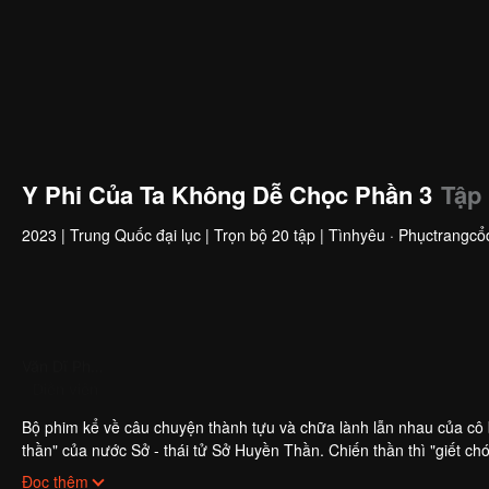
Y Phi Của Ta Không Dễ Chọc Phần 3
Tập
2023
|
Trung Quốc đại lục
|
Trọn bộ 20 tập
|
Tìnhyêu · Phụctrangcổ
Văn Dĩ Phàm
Hứa Tình Nhã
Minh Bằng
Diễn viên
Diễn viên
Diễn viên
Diễn v
Bộ phim kể về câu chuyện thành tựu và chữa lành lẫn nhau của cô 
thần" của nước Sở - thái tử Sở Huyền Thần. Chiến thần thì "giết chóc
Sở Huyền Thần từ khi sinh ra đã tự nhiên phóng khoáng, thông min
Đọc thêm