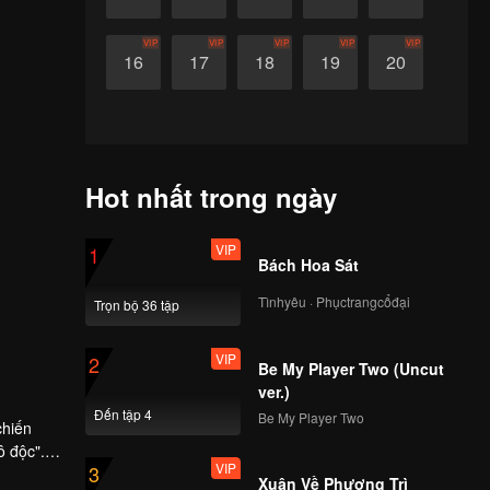
VIP
VIP
VIP
VIP
VIP
16
17
18
19
20
Hot nhất trong ngày
VIP
1
Bách Hoa Sát
Tìnhyêu · Phụctrangcổđại
Trọn bộ 36 tập
VIP
2
Be My Player Two (Uncut
ver.)
Đến tập 4
Be My Player Two
chiến
ô độc".
VIP
3
c Nguyệt
Xuân Về Phượng Trì