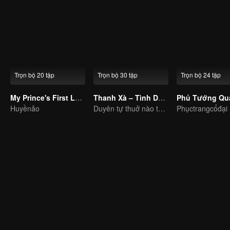
Trọn bộ 20 tập
Trọn bộ 30 tập
Trọn bộ 24 tập
My Prince's First Love
Thanh Xà – Tình Duyên Lại Đến
Huyềnảo
Duyên tự thuở nào tơ hồng không dứt