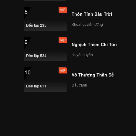
VIP
8
Thôn Tính Bầu Trời
Khoahọcviễntưởng
Đến tập 235
VIP
9
Nghịch Thiên Chí Tôn
Huyềnhuyễn
Đến tập 534
VIP
10
Vô Thượng Thần Đế
Đấutranh
Đến tập 611