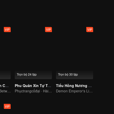
ười từ chê ghét nhau, đến buông bỏ định kiến, rồi có tình cảm với nha
hăng hoa. Trong quá trình giúp Sở Huyền Thần hoàn thành việc nhà, vi
, đồng tâm hiệp lực, chữa lành cho bách tính trong thiên hạ, giải quyế
VIP
VIP
VIP
Trọn bộ 24 tập
Trọn bộ 30 tập
Cô Vợ Tiểu Tiên Của Công Tử Dạ Tộc
Phu Quân Xin Tự Trọng
Tiểu Hồng Nương Của Yêu Hoàng Đại Nhân
The Love Story Between a Lively Fairy and a Cold-faced Devil
Phụctrangcổđại · Hàikịch
Demon Emperor's Little Matchmaker
VIP