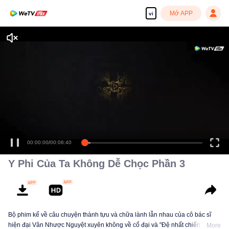
Mở APP
vi
Tận hưởng những bộ phim truyền hình HD mượt mà
00:00:00
/
00:08:40
Y Phi Của Ta Không Dễ Chọc Phần 3
Bộ phim kể về câu chuyện thành tựu và chữa lành lẫn nhau của cô bác sĩ
hiện đại Vân Nhược Nguyệt xuyên không về cổ đại và "Đệ nhất chiến thần"
More