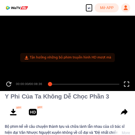
Mở APP
vi
Tận hưởng những bộ phim truyền hình HD mượt mà
00:00:00
/
00:08:36
Y Phi Của Ta Không Dễ Chọc Phần 3
Bộ phim kể về câu chuyện thành tựu và chữa lành lẫn nhau của cô bác sĩ
hiện đại Vân Nhược Nguyệt xuyên không về cổ đại và "Đệ nhất chiến thần"
More