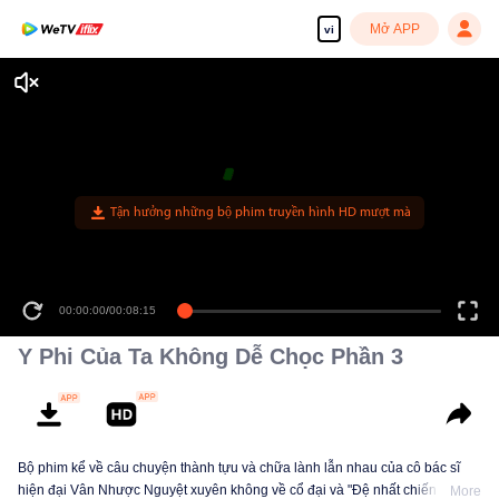
Mở APP
vi
Tận hưởng những bộ phim truyền hình HD mượt mà
00:00:00
/
00:08:15
Y Phi Của Ta Không Dễ Chọc Phần 3
Bộ phim kể về câu chuyện thành tựu và chữa lành lẫn nhau của cô bác sĩ
hiện đại Vân Nhược Nguyệt xuyên không về cổ đại và "Đệ nhất chiến thần"
More