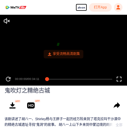
打开App
zh-cn
享受流畅高清剧集
00:00:00
/
00:34:11
鬼吹灯之精绝古城
该剧讲述了胡八一、Shirley杨与王胖子一起历经万险来到了塔克拉玛干沙漠中
的精绝古城遗址寻找“鬼洞”的故事。 胡八一上山下乡来到中蒙边境的岗岗营
全部