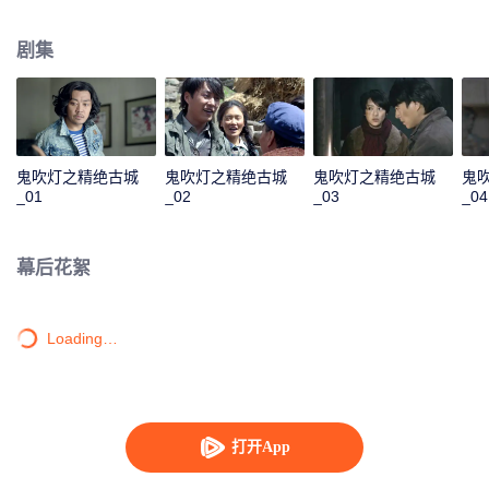
子，带上了家中仅存的一本书——《十六字阴阳风水秘术》，闲来无事将书中
文字背得滚瓜烂熟。之后参军到西藏，遇上雪崩掉落一条巨大的地沟当中，胡
剧集
八一利用自己懂得的墓葬秘术逃得不死。复员后，胡八一和好友胖子一起加入
了一支前往新疆考古的考古队。一行人历经万险来到了塔克拉玛干沙漠中的精
绝古城遗址，进入了地下“鬼洞”。洞中机关重重、陷阱不断，这神秘的鬼洞似乎
在一位先知的掌控之中。
鬼吹灯之精绝古城
鬼吹灯之精绝古城
鬼吹灯之精绝古城
鬼
_01
_02
_03
_04
幕后花絮
Loading…
打开App