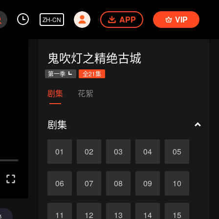
APP
VIP
ZH-CN
鬼吹灯之精绝古城
第一季
全21集
剧集
花絮
剧集
01
02
03
04
05
06
07
08
09
10
11
12
13
14
15