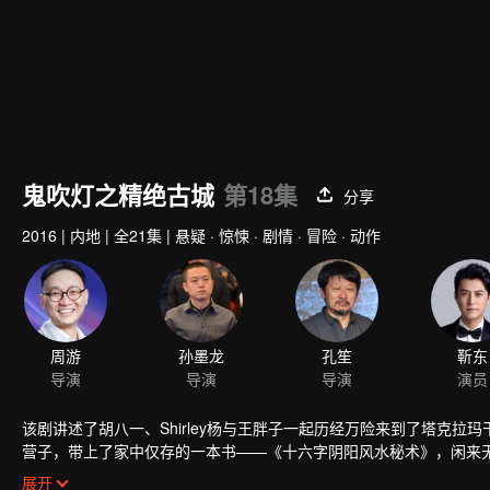
鬼吹灯之精绝古城
第18集
分享
2016
|
内地
|
全21集
|
悬疑 · 惊悚 · 剧情 · 冒险 · 动作
周游
孙墨龙
孔笙
导演
导演
导演
该剧讲述了胡八一、Shirley杨与王胖子一起历经万险来到了塔克拉
营子，带上了家中仅存的一本书——《十六字阴阳风水秘术》，闲来
中，胡八一利用自己懂得的墓葬秘术逃得不死。复员后，胡八一和好
展开