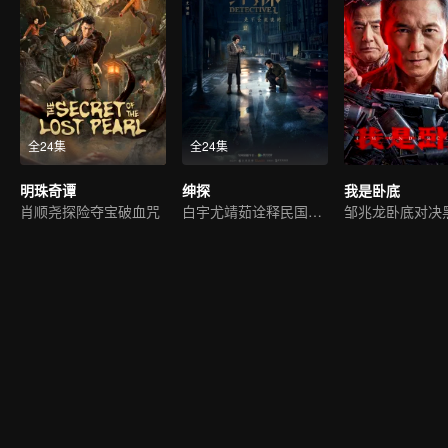
全24集
全24集
明珠奇谭
绅探
我是卧底
肖顺尧探险夺宝破血咒
白宇尤靖茹诠释民国侦探范
邹兆龙卧底对决