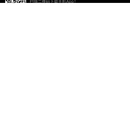
扫描二维码下载手机App！
帮助与反馈
关
意见反馈
加
联
电子
ted.