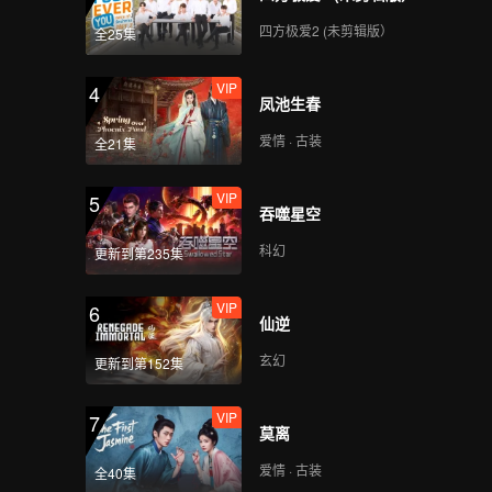
四方极爱2 (未剪辑版）
全25集
VIP
4
凤池生春
爱情 · 古装
全21集
VIP
5
吞噬星空
科幻
更新到第235集
VIP
6
仙逆
玄幻
更新到第152集
VIP
7
莫离
爱情 · 古装
全40集