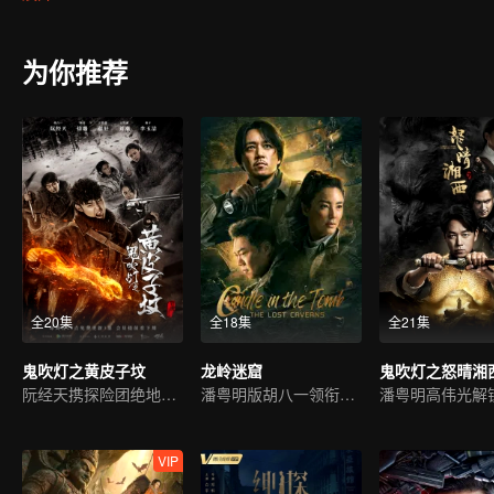
沙漠中的精绝古城遗址，进入了地下“鬼洞”。洞中机关重重、陷阱不
为你推荐
全20集
全18集
全21集
鬼吹灯之黄皮子坟
龙岭迷窟
鬼吹灯之怒晴湘
阮经天携探险团绝地求生
潘粤明版胡八一领衔新冒险
VIP