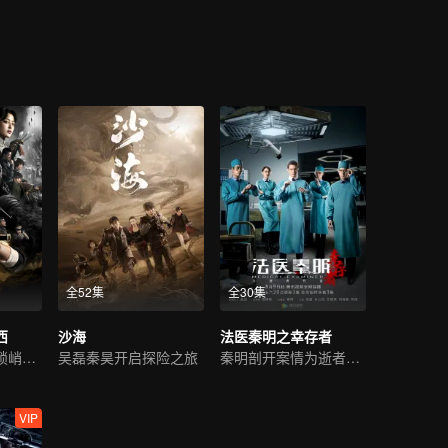
断，这神秘的鬼洞似乎在一位先知的掌控之中。
全52集
全30集
西
沙海
法医秦明之幸存者
潘粤明高伟光解锁峭壁悬棺
吴磊秦昊开启探险之旅
秦明剖开案情为逝者代言
VIP