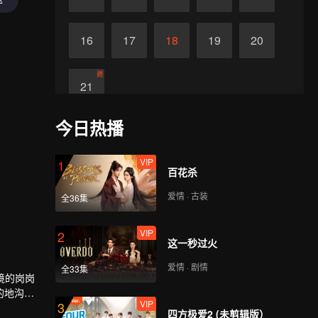
16
17
18
19
20
终
21
今日热播
VIP
1
百花杀
爱情 · 古装
全36集
VIP
2
这一秒过火
爱情 · 剧情
全33集
境的岗岗
的地沟当
VIP
3
克拉玛干
四方极爱2 (未剪辑版）