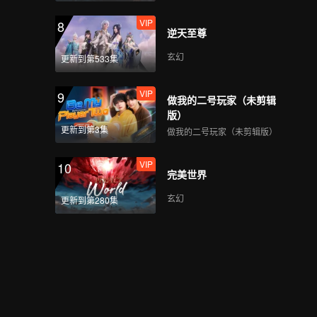
VIP
8
逆天至尊
玄幻
更新到第533集
VIP
9
做我的二号玩家（未剪辑
版）
更新到第3集
做我的二号玩家（未剪辑版）
VIP
10
完美世界
玄幻
更新到第280集