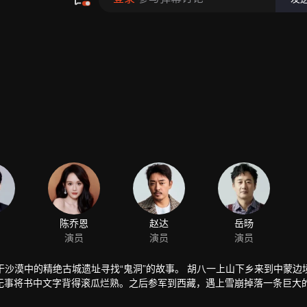
玛干沙漠中的精绝古城遗址寻找“鬼洞”的故事。 胡八一上山下乡来到中蒙边
无事将书中文字背得滚瓜烂熟。之后参军到西藏，遇上雪崩掉落一条巨大
友胖子一起加入了一支前往新疆考古的考古队。一行人历经万险来到了塔