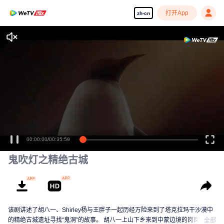
打开App
zh-cn
00:00:00
/
00:35:59
鬼吹灯之精绝古城
该剧讲述了胡八一、Shirley杨与王胖子一起历经万险来到了塔克拉玛干沙漠中
的精绝古城遗址寻找“鬼洞”的故事。 胡八一上山下乡来到中蒙边境的岗岗营
全部