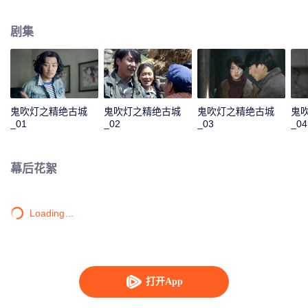
子，带上了家中仅存的一本书——《十六字阴阳风水秘术》，闲来无事将书中
文字背得滚瓜烂熟。之后参军到西藏，遇上雪崩掉落一条巨大的地沟当中，胡
剧集
八一利用自己懂得的墓葬秘术逃得不死。复员后，胡八一和好友胖子一起加入
了一支前往新疆考古的考古队。一行人历经万险来到了塔克拉玛干沙漠中的精
绝古城遗址，进入了地下“鬼洞”。洞中机关重重、陷阱不断，这神秘的鬼洞似乎
在一位先知的掌控之中。
鬼吹灯之精绝古城
鬼吹灯之精绝古城
鬼吹灯之精绝古城
鬼
_01
_02
_03
_04
幕后花絮
Loading…
打开App