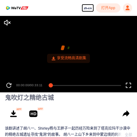
打开App
zh-cn
享受流畅高清剧集
00:00:00
/
00:33:11
鬼吹灯之精绝古城
该剧讲述了胡八一、Shirley杨与王胖子一起历经万险来到了塔克拉玛干沙漠中
的精绝古城遗址寻找“鬼洞”的故事。 胡八一上山下乡来到中蒙边境的岗岗营
全部