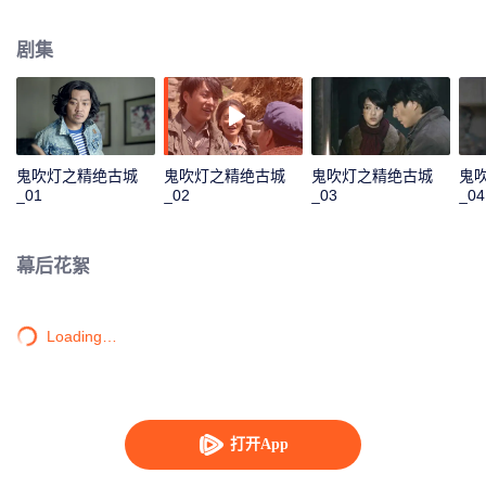
子，带上了家中仅存的一本书——《十六字阴阳风水秘术》，闲来无事将书中
文字背得滚瓜烂熟。之后参军到西藏，遇上雪崩掉落一条巨大的地沟当中，胡
剧集
八一利用自己懂得的墓葬秘术逃得不死。复员后，胡八一和好友胖子一起加入
了一支前往新疆考古的考古队。一行人历经万险来到了塔克拉玛干沙漠中的精
绝古城遗址，进入了地下“鬼洞”。洞中机关重重、陷阱不断，这神秘的鬼洞似乎
在一位先知的掌控之中。
鬼吹灯之精绝古城
鬼吹灯之精绝古城
鬼吹灯之精绝古城
鬼
_01
_02
_03
_04
幕后花絮
Loading…
打开App