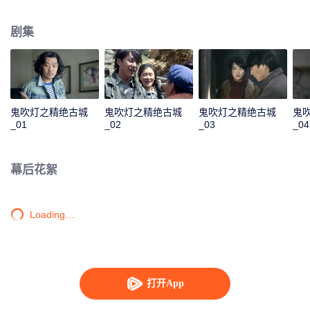
子，带上了家中仅存的一本书——《十六字阴阳风水秘术》，闲来无事将书中
文字背得滚瓜烂熟。之后参军到西藏，遇上雪崩掉落一条巨大的地沟当中，胡
剧集
八一利用自己懂得的墓葬秘术逃得不死。复员后，胡八一和好友胖子一起加入
了一支前往新疆考古的考古队。一行人历经万险来到了塔克拉玛干沙漠中的精
绝古城遗址，进入了地下“鬼洞”。洞中机关重重、陷阱不断，这神秘的鬼洞似乎
在一位先知的掌控之中。
鬼吹灯之精绝古城
鬼吹灯之精绝古城
鬼吹灯之精绝古城
鬼
_01
_02
_03
_04
幕后花絮
Loading…
打开App