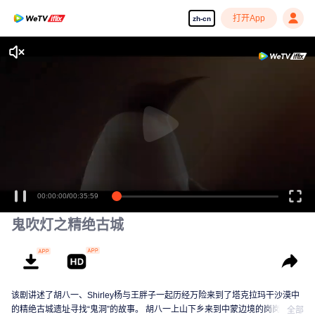
打开App
zh-cn
00:00:00
/
00:35:59
鬼吹灯之精绝古城
该剧讲述了胡八一、Shirley杨与王胖子一起历经万险来到了塔克拉玛干沙漠中
的精绝古城遗址寻找“鬼洞”的故事。 胡八一上山下乡来到中蒙边境的岗岗营
全部