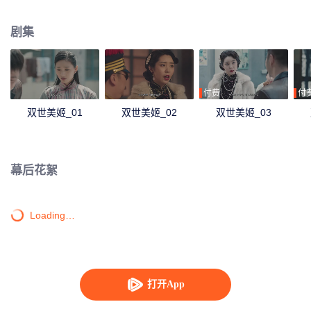
现因为自己导致狐仙祸害人间，她选择和狐仙同归于尽，彻底除去祸害。
剧集
付费
付
双世美姬_01
双世美姬_02
双世美姬_03
幕后花絮
Loading…
打开App