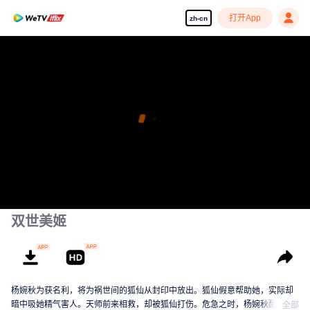
打开App
zh-cn
双世美姬
杨婉秋为获名利，将为祸世间的狐仙从封印中放出。狐仙假意帮助她，实际却
暗中吸她精气害人。天师前来相救，却被狐仙打伤。危急之时，杨婉秋醒悟发
全部