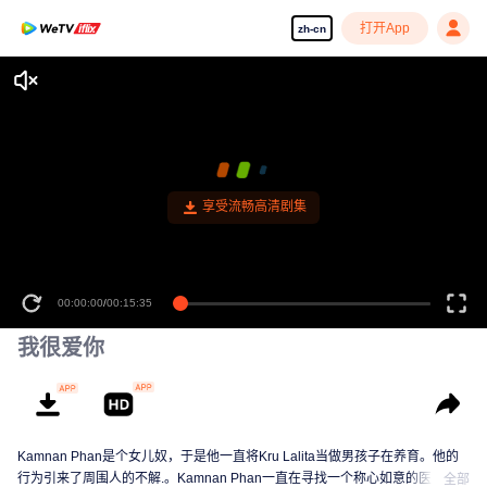
打开App
zh-cn
享受流畅高清剧集
00:00:00
/
00:15:35
我很爱你
Kamnan Phan是个女儿奴，于是他一直将Kru Lalita当做男孩子在养育。他的
行为引来了周围人的不解.。Kamnan Phan一直在寻找一个称心如意的医生女
全部