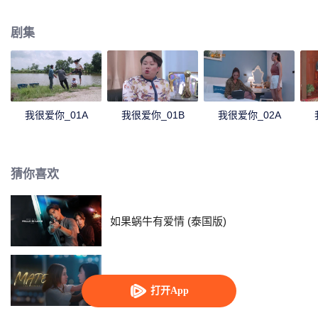
婿，于是在得知这件事后的 Rumpey, Rampan, Yanang准备助攻Palad phum
爱上Kru Lalita。正当一切都朝着完美的方向进行时Phum的前任Prai Fah回来
剧集
了，而此时她身边已有帅气多金的老公Tide。Tide决定要解决任何来纠缠自己
女人的人...
我很爱你_01A
我很爱你_01B
我很爱你_02A
猜你喜欢
如果蜗牛有爱情 (泰国版)
链爱
打开App