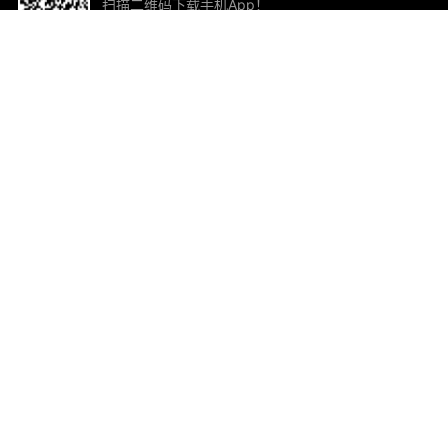
扫描二维码下载手机App！
帮助与反馈
关
意见反馈
加
联
电子
ted.