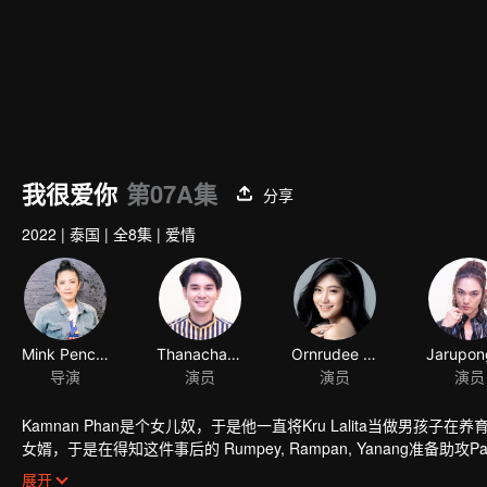
我很爱你
第07A集
分享
2022
|
泰国
|
全8集
|
爱情
Mink Penchan Vongsomphet
Thanachat Dulyachat
Ornrudee Seanla
导演
演员
演员
演员
Kamnan Phan是个女儿奴，于是他一直将Kru Lalita当做男孩
女婿，于是在得知这件事后的 Rumpey, Rampan, Yanang准备助攻Pa
回来了，而此时她身边已有帅气多金的老公Tide。Tide决定要解决任何
展开