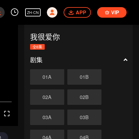
APP
VIP
ZH-CN
我很爱你
全8集
剧集
01A
01B
02A
02B
03A
03B
04A
04B