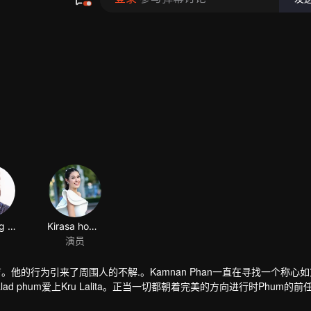
Jarupong Kluaymai-ngam
Kirasa homseang
演员
子在养育。他的行为引来了周围人的不解.。Kamnan Phan一直在寻找一个称心
lad phum爱上Kru Lalita。正当一切都朝着完美的方向进行时Phum的前任Pr
来纠缠自己女人的人...