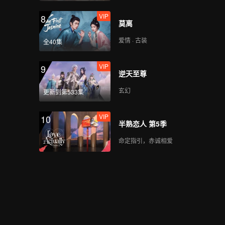
VIP
8
莫离
爱情 · 古装
全40集
VIP
9
逆天至尊
玄幻
更新到第533集
VIP
10
半熟恋人 第5季
命定指引，赤诚相爱