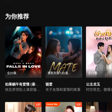
为你推荐
全20集
更新到第12D集
全12集
如果蜗牛有爱情 (泰国版)
链爱
公主龙玉
徐志贤领衔上演双强探案
关于友情和爱情的故事
VIP
VIP