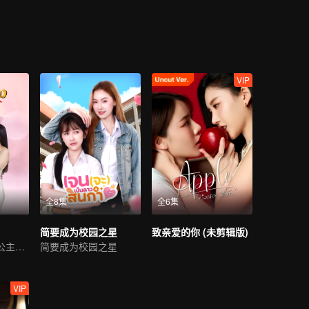
VIP
全8集
全6集
简要成为校园之星
致亲爱的你 (未剪辑版)
时空奇恋，傲慢公主情牵异代
简要成为校园之星
VIP