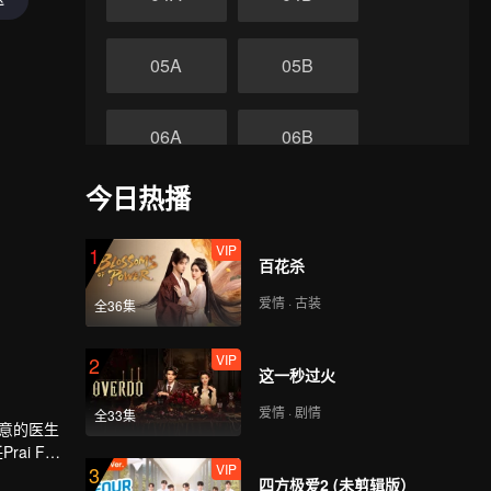
05A
05B
06A
06B
今日热播
07A
07B
VIP
1
终
百花杀
08A
08B
爱情 · 古装
全36集
VIP
2
这一秒过火
爱情 · 剧情
全33集
如意的医生
ai Fah
VIP
3
四方极爱2 (未剪辑版）