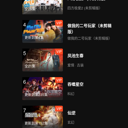
四方极爱2 (未剪辑版）
全25集
VIP
4
做我的二号玩家（未剪辑
版）
更新到第4集
做我的二号玩家（未剪辑版）
VIP
5
凤池生春
爱情 · 古装
全21集
VIP
6
吞噬星空
科幻
更新到第235集
VIP
7
仙逆
玄幻
更新到第152集