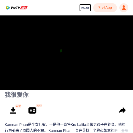
打开App
zh-cn
享受流畅高清剧集
00:00:00
/
00:14:24
我很爱你
Kamnan Phan是个女儿奴，于是他一直将Kru Lalita当做男孩子在养育。他的
行为引来了周围人的不解.。Kamnan Phan一直在寻找一个称心如意的医生女
全部