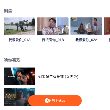
婿，于是在得知这件事后的 Rumpey, Rampan, Yanang准备助攻Palad phum
爱上Kru Lalita。正当一切都朝着完美的方向进行时Phum的前任Prai Fah回来
剧集
了，而此时她身边已有帅气多金的老公Tide。Tide决定要解决任何来纠缠自己
女人的人...
我很爱你_01A
我很爱你_01B
我很爱你_02A
猜你喜欢
如果蜗牛有爱情 (泰国版)
链爱
打开App