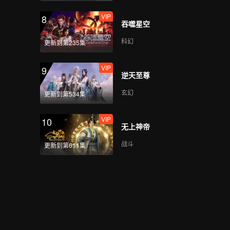
VIP
8
吞噬星空
科幻
更新到第235集
VIP
9
逆天至尊
玄幻
更新到第534集
VIP
10
无上神帝
战斗
更新到第611集