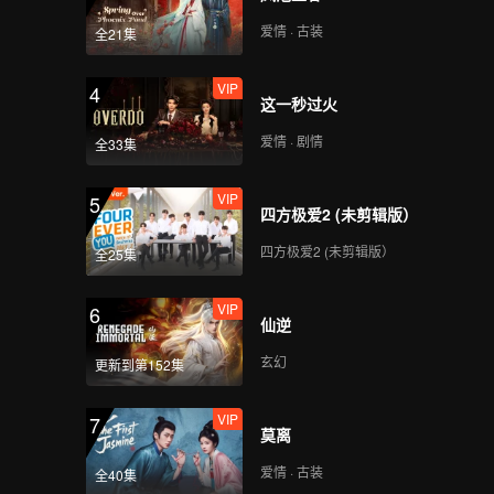
爱情 · 古装
全21集
VIP
4
这一秒过火
爱情 · 剧情
全33集
VIP
5
四方极爱2 (未剪辑版）
四方极爱2 (未剪辑版）
全25集
VIP
6
仙逆
玄幻
更新到第152集
VIP
7
莫离
爱情 · 古装
全40集