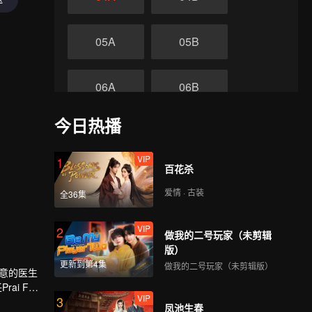
05A
05B
06A
06B
今日热播
07A
07B
VIP
1
终
百花杀
08A
08B
爱情 · 古装
全36集
VIP
2
做我的二号玩家（未剪辑
版）
更新到第4集
做我的二号玩家（未剪辑版）
如意的医生
ai Fah
VIP
3
凤池生春