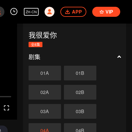
APP
VIP
ZH-CN
我很爱你
全8集
剧集
01A
01B
02A
02B
03A
03B
04A
04B