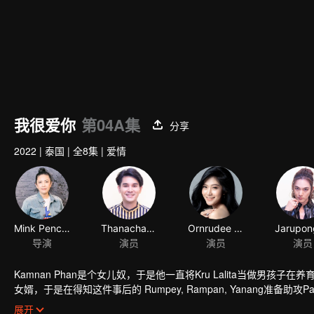
我很爱你
第04A集
分享
2022
|
泰国
|
全8集
|
爱情
Mink Penchan Vongsomphet
Thanachat Dulyachat
Ornrudee Seanla
导演
演员
演员
演员
Kamnan Phan是个女儿奴，于是他一直将Kru Lalita当做男孩
女婿，于是在得知这件事后的 Rumpey, Rampan, Yanang准备助攻Pa
回来了，而此时她身边已有帅气多金的老公Tide。Tide决定要解决任何
展开