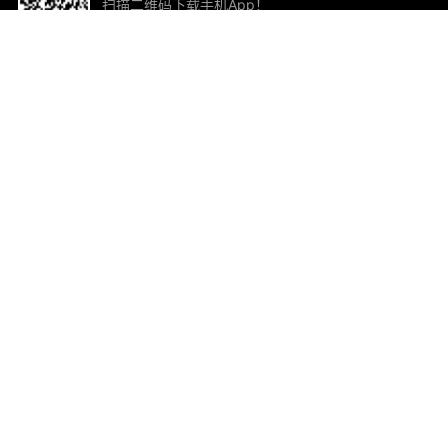
扫描二维码下载手机App！
帮助与反馈
关
意见反馈
加
联
电子
ted.