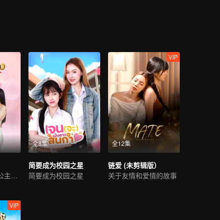
VIP
全8集
全12集
简要成为校园之星
链爱 (未剪辑版）
时空奇恋，傲慢公主情牵异代
简要成为校园之星
关于友情和爱情的故事
VIP