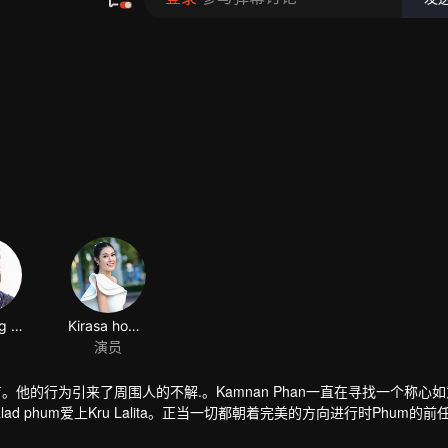
Jarupong Kluaymai-ngam
Kirasa homseang
演员
子在养育。他的行为引来了周围人的不解.。Kamnan Phan一直在寻找一个称心
lad phum爱上Kru Lalita。正当一切都朝着完美的方向进行时Phum的前任Pr
来纠缠自己女人的人...