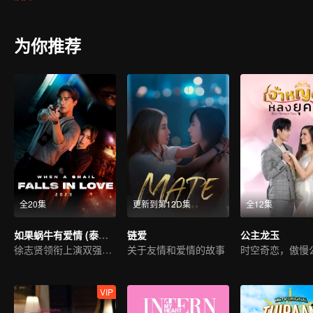
为你推荐
全20集
更新到第12D集
全12集
如果蜗牛有爱情 (泰国版)
链爱
公主龙玉
徐志贤领衔上演双强探案
关于友情和爱情的故事
VIP