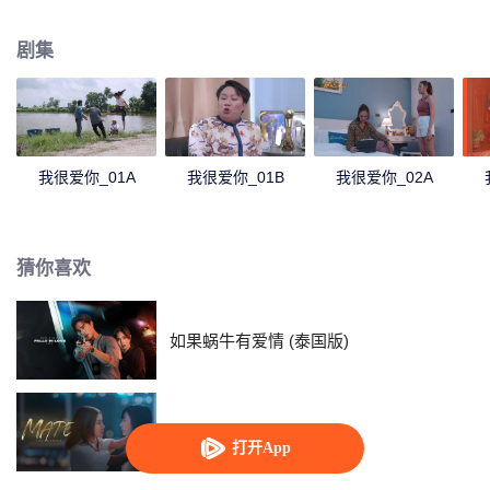
婿，于是在得知这件事后的 Rumpey, Rampan, Yanang准备助攻Palad phum
爱上Kru Lalita。正当一切都朝着完美的方向进行时Phum的前任Prai Fah回来
剧集
了，而此时她身边已有帅气多金的老公Tide。Tide决定要解决任何来纠缠自己
女人的人...
我很爱你_01A
我很爱你_01B
我很爱你_02A
猜你喜欢
如果蜗牛有爱情 (泰国版)
链爱
打开App