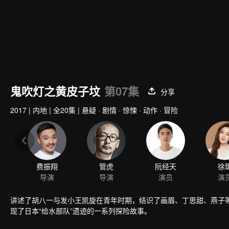
鬼吹灯之黄皮子坟
第07集
分享
2017
|
内地
|
全20集
|
悬疑 · 剧情 · 惊悚 · 动作 · 冒险
费振翔
管虎
阮经天
徐
导演
导演
演员
演
讲述了胡八一与发小王凯旋在青年时期，结识了画眉、丁思甜、燕子等
现了日本“给水部队”遗迹的一系列探险故事。