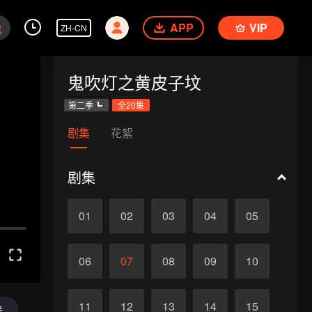
APP
VIP
ZH-CN
鬼吹灯之黄皮子坟
第二季
全20集
剧集
花絮
剧集
01
02
03
04
05
06
07
08
09
10
11
12
13
14
15