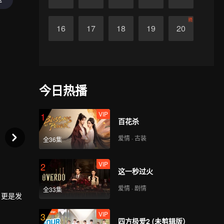
终
16
17
18
19
20
今日热播
VIP
1
百花杀
爱情 · 古装
全36集
VIP
2
这一秒过火
爱情 · 剧情
全33集
，更是发
VIP
3
四方极爱2 (未剪辑版）