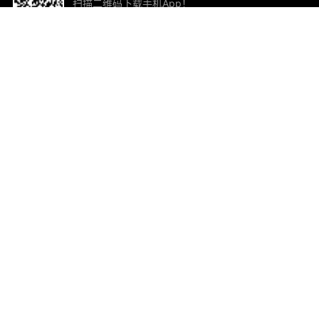
扫描二维码下载手机App！
帮助与反馈
关
意见反馈
加
联
电子
ted.