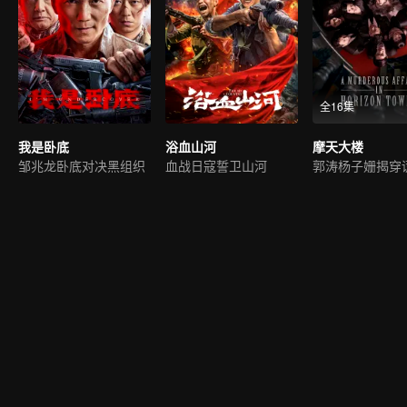
全16集
我是卧底
浴血山河
摩天大楼
邹兆龙卧底对决黑组织
血战日寇誓卫山河