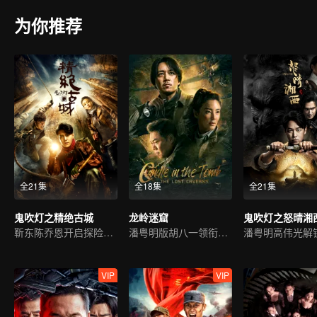
为你推荐
全21集
全18集
全21集
鬼吹灯之精绝古城
龙岭迷窟
鬼吹灯之怒晴湘
靳东陈乔恩开启探险之旅
潘粤明版胡八一领衔新冒险
VIP
VIP