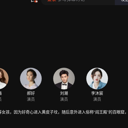
璐
郝好
刘潮
李沐宸
员
演员
演员
演员
女孩，因为好奇心进入黄皮子坟，随后意外进入俗称“阎王殿”的百眼窟