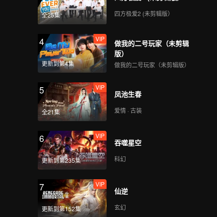
四方极爱2 (未剪辑版）
全25集
VIP
4
做我的二号玩家（未剪辑
版）
更新到第4集
做我的二号玩家（未剪辑版）
VIP
5
凤池生春
爱情 · 古装
全21集
VIP
6
吞噬星空
科幻
更新到第235集
VIP
7
仙逆
玄幻
更新到第152集