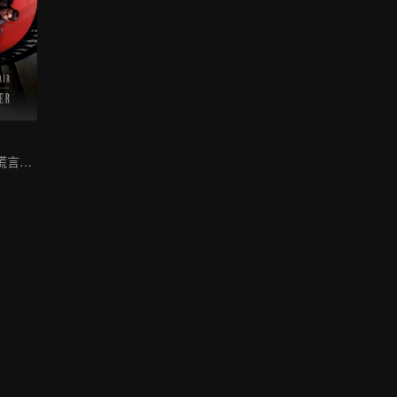
郭涛杨子姗揭穿谎言罗生门