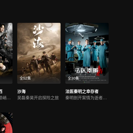
全52集
全30集
西
沙海
法医秦明之幸存者
潘粤明高伟光解锁峭壁悬棺
吴磊秦昊开启探险之旅
秦明剖开案情为逝者代言