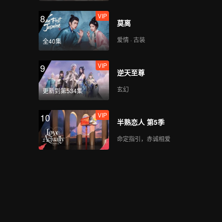
VIP
8
莫离
爱情 · 古装
全40集
VIP
9
逆天至尊
玄幻
更新到第534集
VIP
10
半熟恋人 第5季
命定指引，赤诚相爱