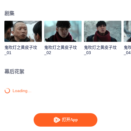
本“给水部队”遗迹的一系列探险故事。
剧集
鬼吹灯之黄皮子坟
鬼吹灯之黄皮子坟
鬼吹灯之黄皮子坟
鬼
_01
_02
_03
_04
幕后花絮
Loading…
打开App