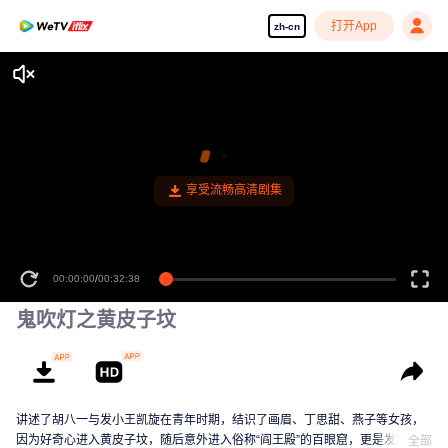
打开App
zh-cn
享受流畅高清剧集
00:00:00
/
00:32:38
鬼吹灯之黄皮子坟
讲述了胡八一与发小王凯旋在青年时期，结识了画眉、丁思甜、燕子等女孩，
因为好奇心进入黄皮子坟，随后意外进入俗称“阎王殿”的百眼窟，更是发现了日
全部