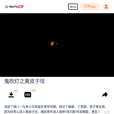
打开App
zh-cn
鬼吹灯之黄皮子坟
讲述了胡八一与发小王凯旋在青年时期，结识了画眉、丁思甜、燕子等女孩，
因为好奇心进入黄皮子坟，随后意外进入俗称“阎王殿”的百眼窟，更是发现了日
全部