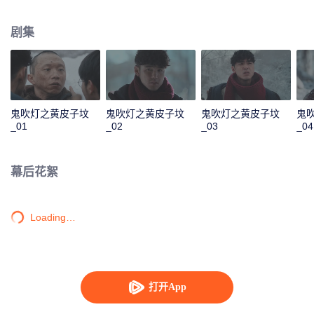
本“给水部队”遗迹的一系列探险故事。
剧集
鬼吹灯之黄皮子坟
鬼吹灯之黄皮子坟
鬼吹灯之黄皮子坟
鬼
_01
_02
_03
_04
幕后花絮
Loading…
打开App