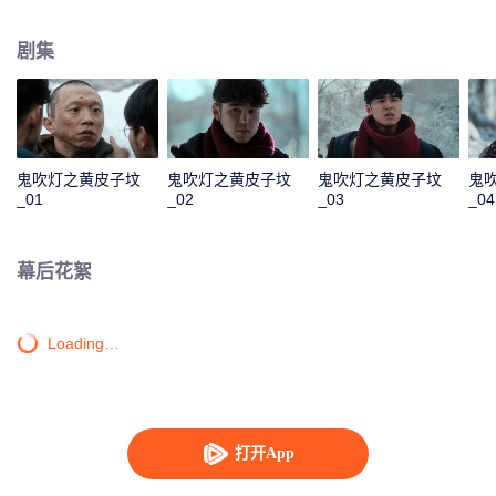
本“给水部队”遗迹的一系列探险故事。
剧集
鬼吹灯之黄皮子坟
鬼吹灯之黄皮子坟
鬼吹灯之黄皮子坟
鬼
_01
_02
_03
_04
幕后花絮
Loading…
打开App