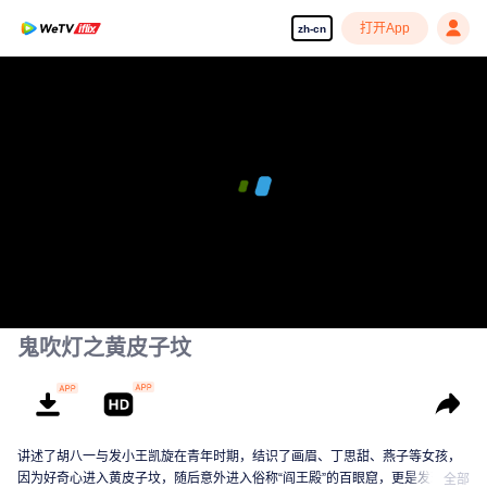
打开App
zh-cn
鬼吹灯之黄皮子坟
讲述了胡八一与发小王凯旋在青年时期，结识了画眉、丁思甜、燕子等女孩，
因为好奇心进入黄皮子坟，随后意外进入俗称“阎王殿”的百眼窟，更是发现了日
全部