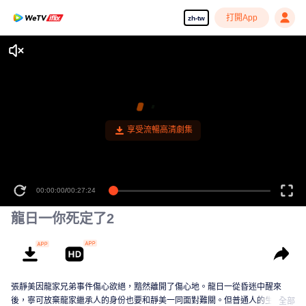
打開App
zh-tw
享受流暢高清劇集
00:00:00
/
00:27:24
龍日一你死定了2
張靜美因龍家兄弟事件傷心欲絕，黯然離開了傷心地。龍日一從昏迷中醒來
後，寧可放棄龍家繼承人的身份也要和靜美一同面對難關。但普通人的生活並
全部