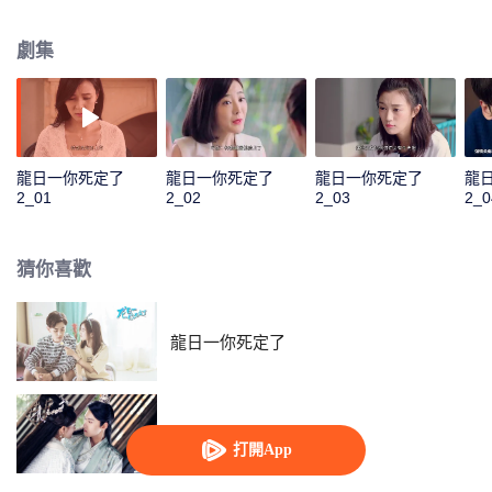
沒有龍少想象中那麼簡單。歷劫歸來後的龍海一正式向龍日一宣戰，開始競爭
家族繼承人的身份。而他身邊又出現了一個古靈精怪的貼身迷妹羅陽陽，幾人
劇集
的生活再度掀起波瀾。
龍日一你死定了
龍日一你死定了
龍日一你死定了
龍
2_01
2_02
2_03
2_0
猜你喜歡
龍日一你死定了
雙世寵妃2
打開App