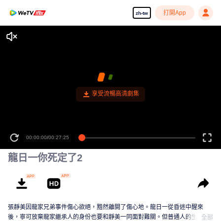
打開App
zh-tw
享受流暢高清劇集
00:00:00
/
00:27:25
龍日一你死定了2
張靜美因龍家兄弟事件傷心欲絕，黯然離開了傷心地。龍日一從昏迷中醒來
後，寧可放棄龍家繼承人的身份也要和靜美一同面對難關。但普通人的生活並
全部