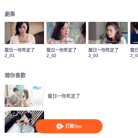
沒有龍少想象中那麼簡單。歷劫歸來後的龍海一正式向龍日一宣戰，開始競爭
家族繼承人的身份。而他身邊又出現了一個古靈精怪的貼身迷妹羅陽陽，幾人
劇集
的生活再度掀起波瀾。
龍日一你死定了
龍日一你死定了
龍日一你死定了
龍
2_01
2_02
2_03
2_0
猜你喜歡
龍日一你死定了
雙世寵妃2
打開App