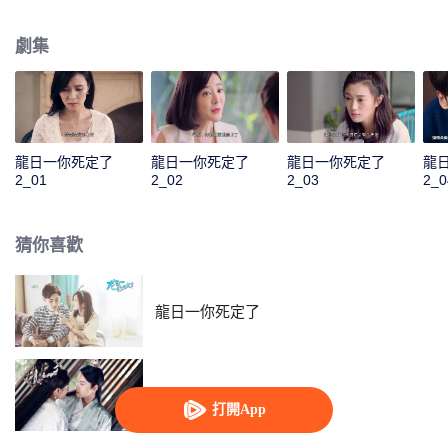
沒有龍少想象中那麼簡單。歷劫歸來後的龍海一正式向龍日一宣戰，開始競爭
家族繼承人的身份。而他身邊又出現了一個古靈精怪的貼身迷妹羅陽陽，幾人
劇集
的生活再度掀起波瀾。
龍日一你死定了
龍日一你死定了
龍日一你死定了
龍
2_01
2_02
2_03
2_0
猜你喜歡
龍日一你死定了
雙世寵妃2
打開App