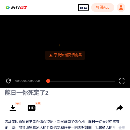
打開App
zh-tw
享受流暢高清劇集
00:00:00
/
00:29:36
龍日一你死定了2
張靜美因龍家兄弟事件傷心欲絕，黯然離開了傷心地。龍日一從昏迷中醒來
後，寧可放棄龍家繼承人的身份也要和靜美一同面對難關。但普通人的生活並
全部