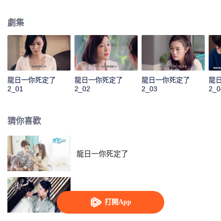
沒有龍少想象中那麼簡單。歷劫歸來後的龍海一正式向龍日一宣戰，開始競爭
家族繼承人的身份。而他身邊又出現了一個古靈精怪的貼身迷妹羅陽陽，幾人
劇集
的生活再度掀起波瀾。
龍日一你死定了
龍日一你死定了
龍日一你死定了
龍
2_01
2_02
2_03
2_0
猜你喜歡
龍日一你死定了
雙世寵妃2
打開App