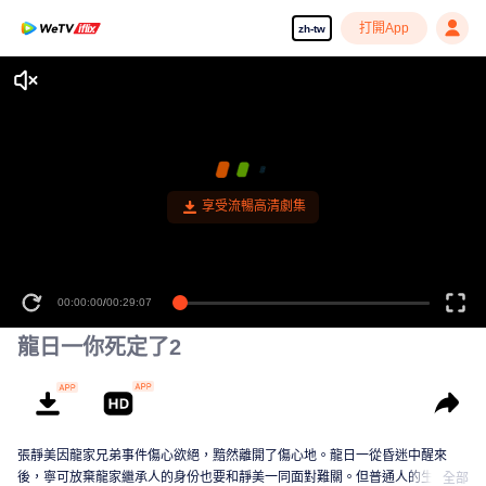
打開App
zh-tw
享受流暢高清劇集
00:00:00
/
00:29:07
龍日一你死定了2
張靜美因龍家兄弟事件傷心欲絕，黯然離開了傷心地。龍日一從昏迷中醒來
後，寧可放棄龍家繼承人的身份也要和靜美一同面對難關。但普通人的生活並
全部