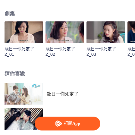
沒有龍少想象中那麼簡單。歷劫歸來後的龍海一正式向龍日一宣戰，開始競爭
家族繼承人的身份。而他身邊又出現了一個古靈精怪的貼身迷妹羅陽陽，幾人
劇集
的生活再度掀起波瀾。
龍日一你死定了
龍日一你死定了
龍日一你死定了
龍
2_01
2_02
2_03
2_0
猜你喜歡
龍日一你死定了
雙世寵妃2
打開App