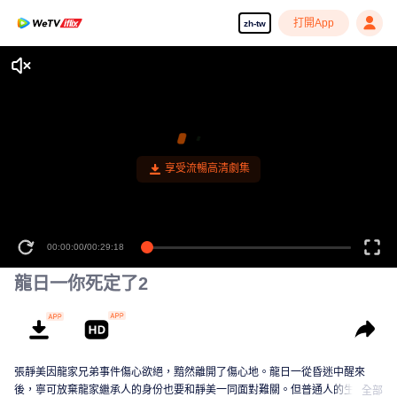
打開App
zh-tw
享受流暢高清劇集
00:00:00
/
00:29:18
龍日一你死定了2
張靜美因龍家兄弟事件傷心欲絕，黯然離開了傷心地。龍日一從昏迷中醒來
後，寧可放棄龍家繼承人的身份也要和靜美一同面對難關。但普通人的生活並
全部