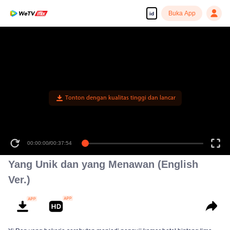
Buka App
id
Tonton dengan kualitas tinggi dan lancar
00:00:00
/
00:37:54
Yang Unik dan yang Menawan (English
Ver.)