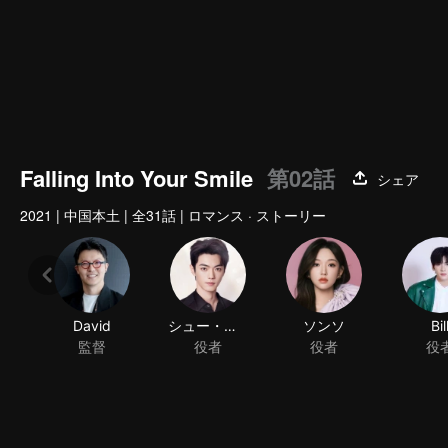
Falling Into Your Smile
第02話
シェア
2021
|
中国本土
|
全31話
|
ロマンス · ストーリー
David
シュー・カイ
ソンソ
Bil
監督
役者
役者
役