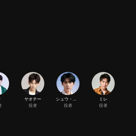
l
ヤオチー
シュウ・ヨクゼン
ミレ
者
役者
役者
役者