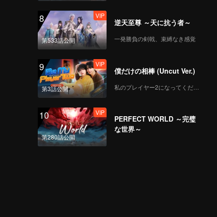
VIP
8
逆天至尊 ～天に抗う者～
一発勝負の剣戟、束縛なき感覚
第533話公開
VIP
9
僕だけの相棒 (Uncut Ver.)
私のプレイヤー2になってください
第3話公開
VIP
10
PERFECT WORLD ～完璧
な世界～
第280話公開