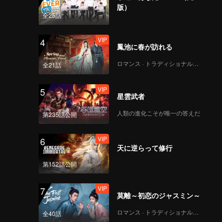
版）
全25話
VIP
4
鳳池に春が訪れる
ロマンス · トラディショナル・コスチューム
全21話
VIP
5
星雲武者
人類の進化こそが唯一の答えだ
第235話公開
VIP
6
天に逆らって修行
第152話公開
VIP
7
莫離～初恋のジャスミン～
ロマンス · トラディショナル・コスチューム
全40話