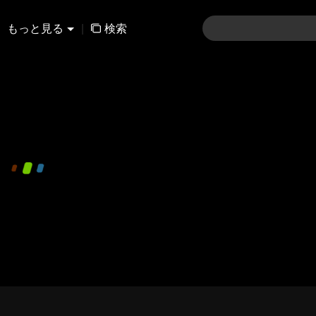
もっと見る
|
検索
480P
1.0X
JA