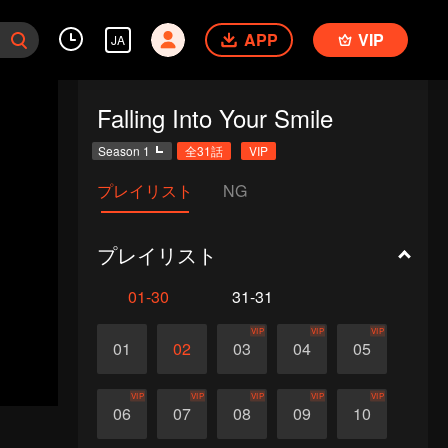
APP
VIP
JA
Falling Into Your Smile
Season 1
全31話
VIP
プレイリスト
NG
プレイリスト
01-30
31-31
VIP
VIP
VIP
01
02
03
04
05
VIP
VIP
VIP
VIP
VIP
06
07
08
09
10