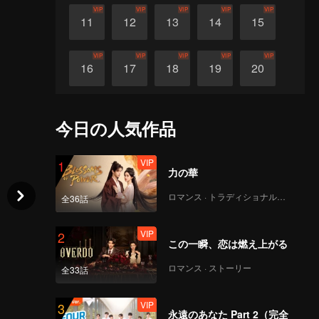
VIP
VIP
VIP
VIP
VIP
11
12
13
14
15
VIP
VIP
VIP
VIP
VIP
16
17
18
19
20
VIP
VIP
VIP
VIP
VIP
21
22
23
24
25
今日の人気作品
VIP
VIP
VIP
VIP
VIP
26
27
28
29
30
VIP
1
力の華
ロマンス · トラディショナル・コスチューム
全36話
VIP
2
この一瞬、恋は燃え上がる
ロマンス · ストーリー
全33話
VIP
3
永遠のあなた Part 2（完全