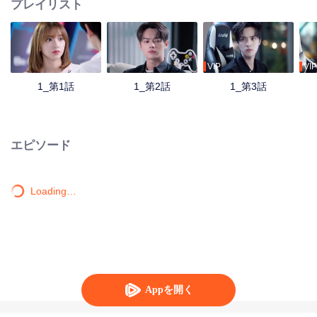
プレイリスト
VIP
VIP
1_第1話
1_第2話
1_第3話
エピソード
Loading…
Appを開く