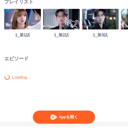
プレイリスト
VIP
VIP
1_第1話
1_第2話
1_第3話
エピソード
Loading…
Appを開く