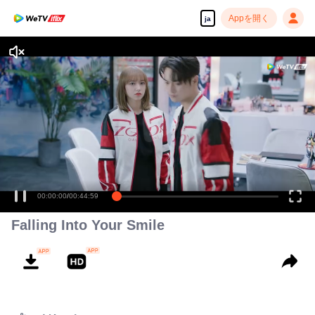
Appを開く
ja
00:00:00
/
00:44:59
Falling Into Your Smile