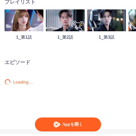
プレイリスト
VIP
VIP
1_第1話
1_第2話
1_第3話
エピソード
Loading…
Appを開く