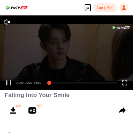
Appを開く
ja
00:00:00
/
00:46:59
Falling Into Your Smile