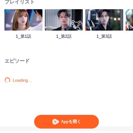
プレイリスト
VIP
VIP
1_第1話
1_第2話
1_第3話
エピソード
Loading…
Appを開く