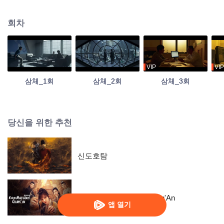
잠입해 조사를 돕게 되고, 이 과정에서 ‘ETO’라는 조직을 접한다. ETO와 작전센
터는 서로 끊임없이 접전하고, 왕먀오와 스창은 점차 '삼체' 게임 속 세계가 실재
회차
함을 확신하게 된다. 모든 사건의 발단은 두 문명이 생존 공간을 위해 사활을 걸
고 싸운 데서 비롯되었음을 알게 된 왕먀오, 스창 등은 앞으로 침략을 앞둔 삼체
인들과의 결사 항전을 준비한다.
VIP
VIP
삼체_1회
삼체_2회
삼체_3회
당신을 위한 추천
신도호탐
Mysterious Tales of Chang'An
앱 열기