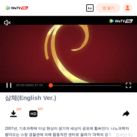
앱 열기
ko
00:00:00
/
00:47:29
삼체(English Ver.)
2007년, 기초과학에 이상 현상이 생기며 세상이 공포에 휩싸인다. 나노과학자
왕먀오는 스창 경찰관에 의해 합동작전 센터로 끌려가 '과학의 경계’라는 단체에
전부[모두]