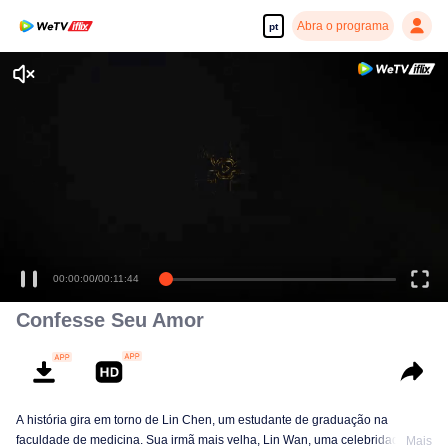
Abra o programa
pt
00:00:00
/
00:11:44
Confesse Seu Amor
A história gira em torno de Lin Chen, um estudante de graduação na
faculdade de medicina. Sua irmã mais velha, Lin Wan, uma celebridade da
Mais