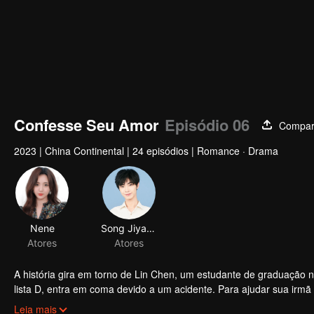
Confesse Seu Amor
Episódio 06
Compart
2023
|
China Continental
|
24 episódios
|
Romance · Drama
Nene
Song Jiyang
Atores
Atores
A história gira em torno de Lin Chen, um estudante de graduação 
lista D, entra em coma devido a um acidente. Para ajudar sua irm
coincidentemente se reúne com Lu Xun, um homem por quem ela te
Leia mais