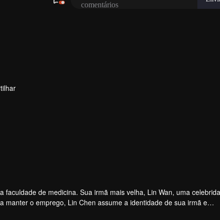
ilhar
na faculdade de medicina. Sua irmã mais velha, Lin Wan, uma celebrid
ã a manter o emprego, Lin Chen assume a identidade de sua irmã e
ve uma queda durante seus tempos de estudante. A história se dese