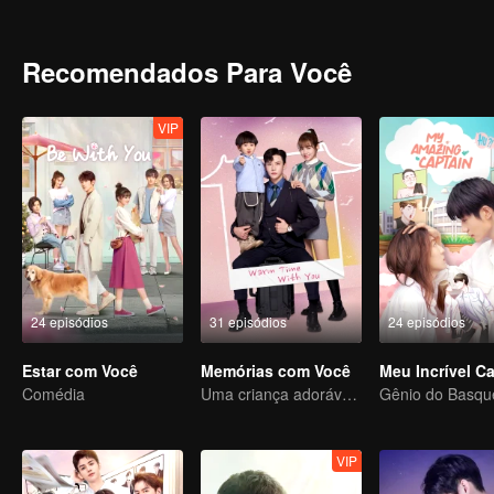
quando eles reacendem sua conexão anterior.
Recomendados Para Você
VIP
24 episódios
31 episódios
24 episódios
Estar com Você
Memórias com Você
Meu Incrível C
Comédia
Uma criança adorável ajuda pais falsos a transformarem em realidade
VIP