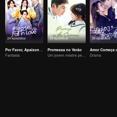
24 episódios
24 episódios
26 episódios
Por Favor, Apaixone-se
Promessa no Verão
Fantasia
Um jovem mestre peculiar se apaixona por uma garota enérgica
Drama