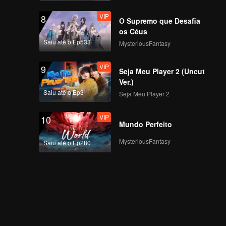
VIP
8
O Supremo que Desafia
os Céus
Saiu até o Ep533
MysteriousFantasy
VIP
9
Seja Meu Player 2 (Uncut
Ver.)
Saiu até o Ep3
Seja Meu Player 2
VIP
10
Mundo Perfeito
MysteriousFantasy
Saiu até o Ep280