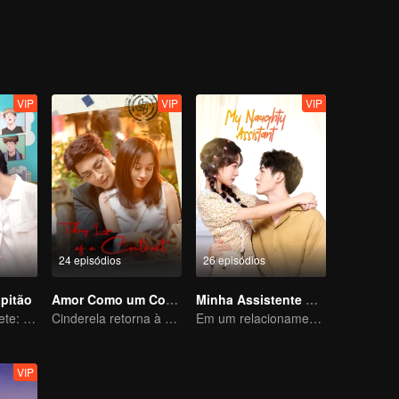
VIP
VIP
VIP
24 episódios
26 episódios
apitão
Amor Como um Contrato
Minha Assistente Atrevida
Gênio do Basquete: Amor em um Novo Corpo
Cinderela retorna à alta sociedade e encontra o amor com o presidente
Em um relacionamento com um ídolo
VIP