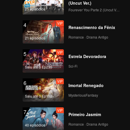
(Uncut Ver.)
25 episódios
Fourever You Parte 2 (Uncut Ver.)
VIP
4
Renascimento da Fênix
Romance · Drama Antigo
21 episódios
VIP
5
Estrela Devoradora
Sci-Fi
Saiu até o Ep235
VIP
6
Imortal Renegado
MysteriousFantasy
Saiu até o Ep152
VIP
7
Primeiro Jasmim
Romance · Drama Antigo
40 episódios