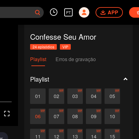
APP
PT
Confesse Seu Amor
24 episódios
VIP
Playlist
Erros de gravação
Playlist
VIP
VIP
VIP
VIP
01
02
03
04
05
VIP
VIP
VIP
VIP
VIP
06
07
08
09
10
VIP
VIP
VIP
VIP
VIP
11
12
13
14
15