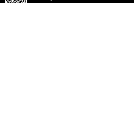
o App agora
Ajuda e comentários
So
Comentários
Ju
Co
En
ted.