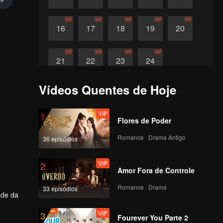
VIP
VIP
VIP
VIP
VIP
16
17
18
19
20
VIP
VIP
VIP
VIP
21
22
23
24
Vídeos Quentes de Hoje
VIP
1
Flores de Poder
Romance · Drama Antigo
36 episódios
VIP
2
Amor Fora de Controle
Romance · Drama
33 episódios
ade da
VIP
3
nrola
Fourever You Parte 2