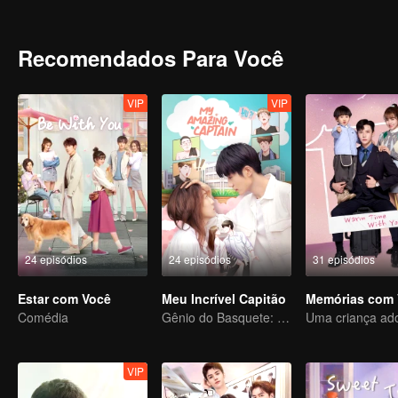
quando eles reacendem sua conexão anterior.
Recomendados Para Você
VIP
VIP
24 episódios
24 episódios
31 episódios
Estar com Você
Meu Incrível Capitão
Memórias com 
Comédia
Gênio do Basquete: Amor em um Novo Corpo
VIP