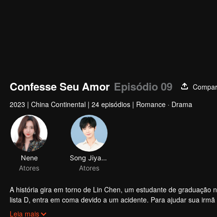
Confesse Seu Amor
Episódio 09
Compart
2023
|
China Continental
|
24 episódios
|
Romance · Drama
Nene
Song Jiyang
Atores
Atores
A história gira em torno de Lin Chen, um estudante de graduação 
lista D, entra em coma devido a um acidente. Para ajudar sua irm
coincidentemente se reúne com Lu Xun, um homem por quem ela te
Leia mais