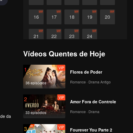
VIP
VIP
VIP
VIP
VIP
16
17
18
19
20
VIP
VIP
VIP
VIP
21
22
23
24
Vídeos Quentes de Hoje
VIP
1
Flores de Poder
Romance · Drama Antigo
36 episódios
VIP
2
Amor Fora de Controle
Romance · Drama
33 episódios
ade da
VIP
3
nrola
Fourever You Parte 2