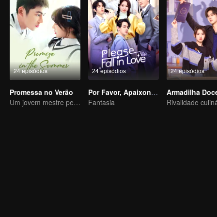
24 episódios
24 episódios
24 episódios
Promessa no Verão
Por Favor, Apaixone-se
Armadilha Doc
Um jovem mestre peculiar se apaixona por uma garota enérgica
Fantasia