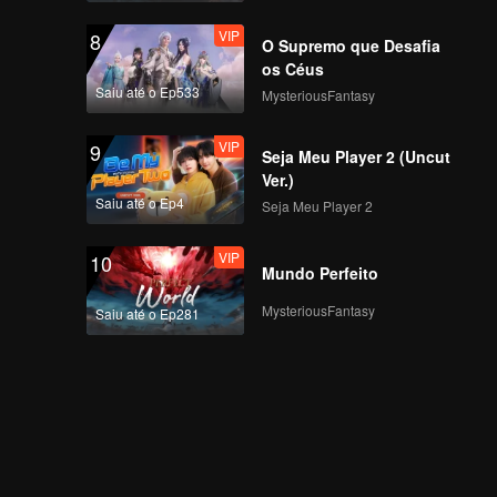
VIP
8
O Supremo que Desafia
os Céus
Saiu até o Ep533
MysteriousFantasy
VIP
9
Seja Meu Player 2 (Uncut
Ver.)
Saiu até o Ep4
Seja Meu Player 2
VIP
10
Mundo Perfeito
MysteriousFantasy
Saiu até o Ep281