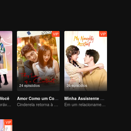
VIP
VIP
24 episódios
26 episódios
Você
Amor Como um Contrato
Minha Assistente Atrevida
Uma criança adorável ajuda pais falsos a transformarem em realidade
Cinderela retorna à alta sociedade e encontra o amor com o presidente
Em um relacionamento com um ídolo
VIP