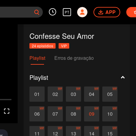
APP
PT
Confesse Seu Amor
24 episódios
VIP
Playlist
Erros de gravação
Playlist
VIP
VIP
VIP
VIP
01
02
03
04
05
VIP
VIP
VIP
VIP
VIP
06
07
08
09
10
VIP
VIP
VIP
VIP
VIP
11
12
13
14
15