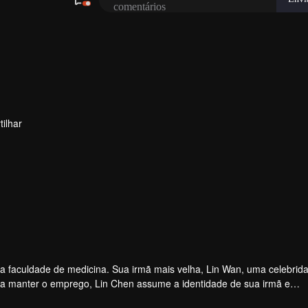
ilhar
na faculdade de medicina. Sua irmã mais velha, Lin Wan, uma celebrid
ã a manter o emprego, Lin Chen assume a identidade de sua irmã e
ve uma queda durante seus tempos de estudante. A história se dese