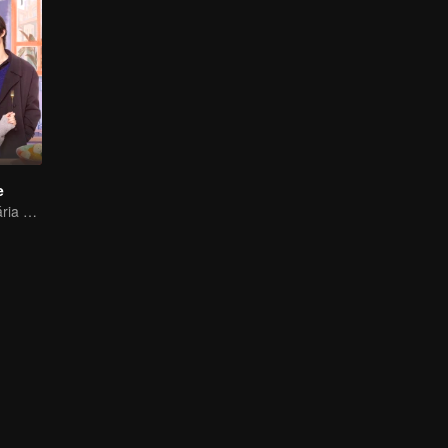
e
Rivalidade culinária agridoce