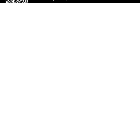
o App agora
Ajuda e comentários
So
Comentários
Ju
Co
En
ted.