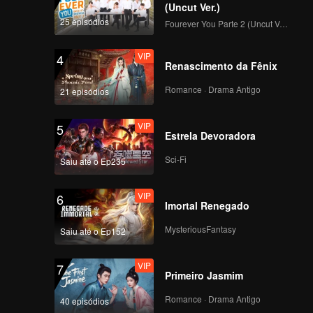
(Uncut Ver.)
25 episódios
Fourever You Parte 2 (Uncut Ver.)
VIP
4
Renascimento da Fênix
Romance · Drama Antigo
21 episódios
VIP
5
Estrela Devoradora
Sci-Fi
Saiu até o Ep235
VIP
6
Imortal Renegado
MysteriousFantasy
Saiu até o Ep152
VIP
7
Primeiro Jasmim
Romance · Drama Antigo
40 episódios